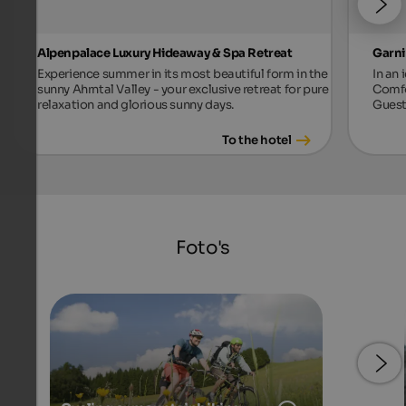
Alpenpalace Luxury Hideaway & Spa Retreat
Garni
Experience summer in its most beautiful form in the
In an 
sunny Ahrntal Valley - your exclusive retreat for pure
Comfo
relaxation and glorious sunny days.
Guest
To the hotel
Foto's