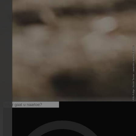
© IDM Südtirol-Alto Adige / Armin Terzer - www.idm-suedtirol.com