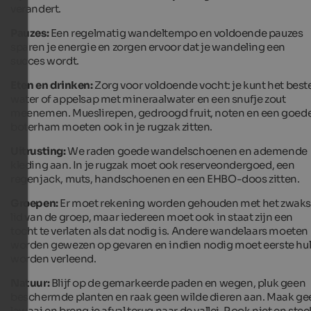
verandert.
Pauzes:
Een regelmatig wandeltempo en voldoende pauzes
sparen je energie en zorgen ervoor dat je wandeling een
succes wordt.
Eten en drinken:
Zorg voor voldoende vocht: je kunt het best
water of appelsap met mineraalwater en een snufje zout
meenemen. Mueslirepen, gedroogd fruit, noten en een goed
boterham moeten ook in je rugzak zitten.
Uitrusting:
We raden goede wandelschoenen en ademende
kleding aan. In je rugzak moet ook reserveondergoed, een
regenjack, muts, handschoenen en een EHBO-doos zitten.
Groepen:
Er moet rekening worden gehouden met het zwaks
lid van de groep, maar iedereen moet ook in staat zijn een
tocht te verlaten als dat nodig is. Andere wandelaars moeten
worden gewezen op gevaren en indien nodig moet eerste hu
worden verleend.
Natuur:
Blijf op de gemarkeerde paden en wegen, pluk geen
beschermde planten en raak geen wilde dieren aan. Maak ge
lawaai en breng je afval terug naar de vallei. Rook niet en stee