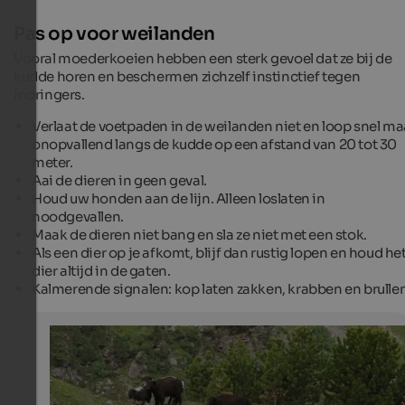
Pas op voor weilanden
Vooral moederkoeien hebben een sterk gevoel dat ze bij de
kudde horen en beschermen zichzelf instinctief tegen
indringers.
Verlaat de voetpaden in de weilanden niet en loop snel ma
onopvallend langs de kudde op een afstand van 20 tot 30
meter.
Aai de dieren in geen geval.
Houd uw honden aan de lijn. Alleen loslaten in
noodgevallen.
Maak de dieren niet bang en sla ze niet met een stok.
Als een dier op je afkomt, blijf dan rustig lopen en houd he
dier altijd in de gaten.
Kalmerende signalen: kop laten zakken, krabben en brullen
Yaks are going on high pastures with Reinhold Messn
Yaks are going on high pastures with Reinhold Messne
Vinschgau Marketing - Frieder Blickle