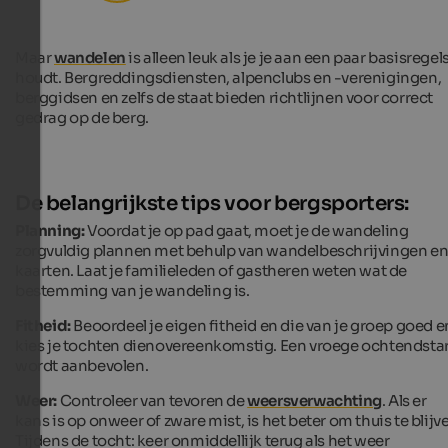
Maar
wandelen
is alleen leuk als je je aan een paar basisregel
houdt. Bergreddingsdiensten, alpenclubs en -verenigingen,
berggidsen en zelfs de staat bieden richtlijnen voor correct
gedrag op de berg.
De belangrijkste tips voor bergsporters:
Planning:
Voordat je op pad gaat, moet je de wandeling
zorgvuldig plannen met behulp van wandelbeschrijvingen e
kaarten. Laat je familieleden of gastheren weten wat de
bestemming van je wandeling is.
Fitheid:
Beoordeel je eigen fitheid en die van je groep goed e
kies je tochten dienovereenkomstig. Een vroege ochtendstar
wordt aanbevolen.
Weer:
Controleer van tevoren de
weersverwachting
. Als er
kans is op onweer of zware mist, is het beter om thuis te blijv
Tijdens de tocht: keer onmiddellijk terug als het weer