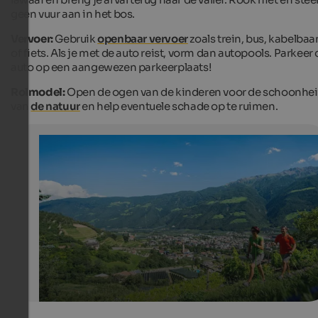
geen vuur aan in het bos.
Vervoer:
Gebruik
openbaar vervoer
zoals trein, bus, kabelbaa
of fiets. Als je met de auto reist, vorm dan autopools. Parkeer
auto op een aangewezen parkeerplaats!
Rolmodel:
Open de ogen van de kinderen voor de schoonhe
van
de natuur
en help eventuele schade op te ruimen.
Hiking in Naturns
Naturns is a paradise for hikers.
PhotoGrünerThomas - Tourismusverein Naturns