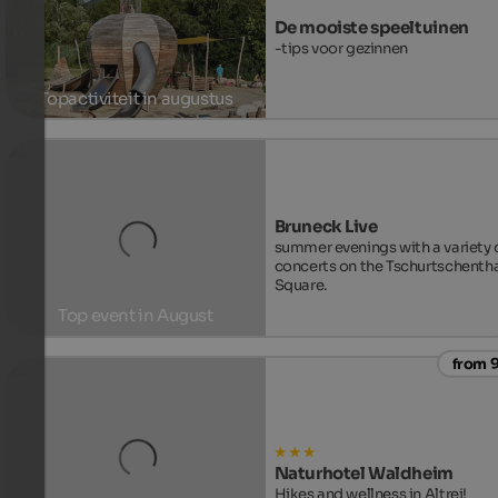
De mooiste speeltuinen
-tips voor gezinnen
Topactiviteit in augustus
Naar de speeltuinen
Bruneck Live
summer evenings with a variety 
concerts on the Tschurtschentha
Square.
Top event in August
from 9
To the event
Naturhotel Waldheim
Hikes and wellness in Altrei!