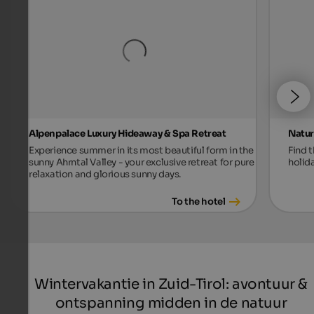
Alpenpalace Luxury Hideaway & Spa Retreat
Natur
Experience summer in its most beautiful form in the
Find 
sunny Ahrntal Valley - your exclusive retreat for pure
holid
relaxation and glorious sunny days.
To the hotel
Wintervakantie in Zuid-Tirol: avontuur &
ontspanning midden in de natuur