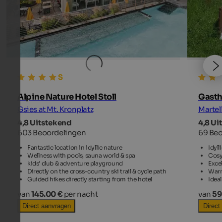
Alpine Nature Hotel Stoll
Gasth
Gsies at Mt. Kronplatz
Martel
4,8 Uitstekend
4,8 Ui
603 Beoordelingen
69 Be
Fantastic location in idyllic nature
Idyl
Wellness with pools, sauna world & spa
Cosy
kids' club & adventure playground
Excel
Directly on the cross-country ski trail & cycle path
Warm
Guided hikes directly starting from the hotel
Ideal
van
145.00 €
per nacht
van
59
Direct aanvragen
Direct