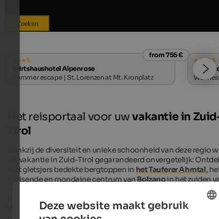
Zoeken
from 756 €
s
s
Wirtshaushotel Alpenrose
Majesti
Summer escape | St. Lorenzen at Mt. Kronplatz
Wellness
Het reisportaal voor uw
vakantie in Zuid
Tirol
Dankzij de diversiteit en unieke schoonheid van deze regio 
uw vakantie in Zuid-Tirol gegarandeerd onvergetelijk: Ontde
met gletsjers bedekte bergtoppen in
het Tauferer Ahrntal
, he
bruisende en mondaine centrum van
Bolzano
in het zuiden v
regio, het magische, mediterrane
Merano
en het groene
Pustertal
, de culinaire regio Eisacktal en het afwisselende
Va
Deze website maakt gebruik
Venosta
, en niet te vergeten de onvergelijkbare schoonheid 
van cookies.
het Werelderfgoed
Dolomieten
.