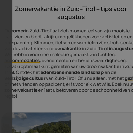
Zomervakantie in Zuid-Tirol – tips voor
augustus
De
zomer
in Zuid-Tirol laat zich momenteel van zijn mooiste
kant zien en biedt talrijke mogelijkheden voor activiteiten en
ontspanning. Klimmen, fietsen en wandelen zijn slechts enke
van de activiteiten voor uw
vakantie
in Zuid-Tirol
in augustu
We hebben voor u een selectie gemaakt van tochten,
accommodaties
, evenementen en bezienswaardigheden,
zodat u optimaal kunt genieten van uw droomvakantie in Zui
Tirol. Ontdek het
adembenemende landschap
en de
veelzijdige cultuur
van Zuid-Tirol. Of u nu alleen, met het
gez
of met vrienden op pad bent, er is voor elk wat wils. Boek nu 
zomervakantie
en laat u betoveren door de schoonheid van 
regio!