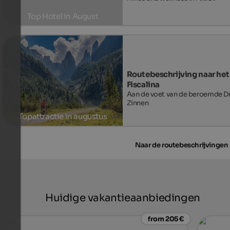
Top Hotel in August
To the hotel
Routebeschrijving naar het
Fiscalina
Aan de voet van de beroemde Dr
Zinnen
Topattractie in augustus
Naar de routebeschrijvingen
Huidige vakantieaanbiedingen
from 205 €