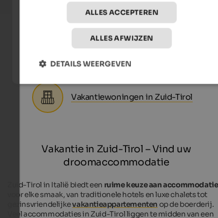
ALLES ACCEPTEREN
ALLES AFWIJZEN
Hotels in Zuid-Tirol
DETAILS WEERGEVEN
Vakantiewoningen in Zuid-Tirol
Vakantie in Zuid-Tirol – Vind uw
droomaccommodatie
Zuid-Tirol in Italië biedt een
ruime keuze aan accommodatie
voor elke smaak, van traditionele hotels en luxe chalets tot
gezinsvriendelijke
vakantieappartementen
op de boerderij.
Veel accommodaties in Zuid-Tirol liggen te midden van een