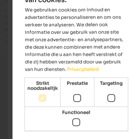
ENGLISH
We gebruiken cookies om inhoud en
Cultuur, traditie, culinaire hoogstandjes, hartelijke gastvrijhe
DUTCH
bovenal: heel veel levensvreugde en vrolijkheid! Of u nu uw d
advertenties te personaliseren en om ons
wilt doorbrengen in een
wellnesshotel in Zuid-Tirol
, de
verkeer te analyseren. We delen ook
skigebieden
van de regio wilt verkennen of
wandelingen
wilt
informatie over uw gebruik van onze site
maken in de unieke bergwereld, Zuid-Tirol in Italië belooft ee
met onze advertentie- en analysepartners,
vakantie die u nog lang zal bijblijven.
die deze kunnen combineren met andere
informatie die u aan hen heeft verstrekt of
die zij hebben verzameld door uw gebruik
Dien gratis directe aanvragen in
van hun diensten.
Privacybeleid
Strikt
Prestatie
Targeting
Meer dan 650 geselecteerde accommodaties
noodzakelijk
Meer dan 4.000 echte beoordelingen per jaar
Functioneel
De meeste ervaring op de Zuid-Tirolse
reismarkt