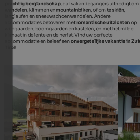
prachtig berglandschap
, dat vakantiegangers uitnodigt om
wandelen
, klimmen en
mountainbiken
, of om
te skiën
,
langlaufen en sneeuwschoenwandelen. Andere
accommodaties betoveren met
romantische uitzichten
op
wijngaarden, boomgaarden en kastelen, en met het milde
klimaat in de lente en de herfst. Vind uw perfecte
accommodatie en beleef een
onvergetelijke vakantie in Zui
Tirol
!