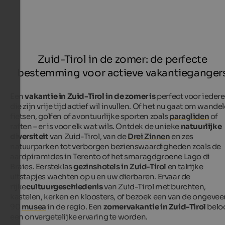
Zuid-Tirol in de zomer: de perfecte
bestemming voor actieve vakantieganger
Een
vakantie in Zuid-Tirol in de zomer is
perfect voor ieder
die zijn vrije tijd actief wil invullen. Of het nu gaat om wande
fietsen, golfen of avontuurlijke sporten zoals
paragliden
of
raften – er is voor elk wat wils. Ontdek de unieke
natuurlijke
diversiteit
van Zuid-Tirol, van de
Drei Zinnen
en zes
natuurparken tot verborgen bezienswaardigheden zoals de
aardpiramides in Terento of het smaragdgroene Lago di
Braies. Eersteklas
gezinshotels in Zuid-Tirol
en talrijke
uitstapjes wachten op u en uw dierbaren. Ervaar de
rijke
cultuurgeschiedenis
van Zuid-Tirol met burchten,
kastelen, kerken en kloosters, of bezoek een van de ongevee
90
musea
in de regio. Een
zomervakantie in Zuid-Tirol
belo
een onvergetelijke ervaring te worden.