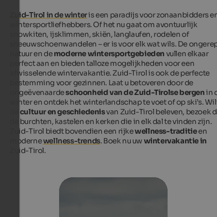
Zuid-Tirol in de winter
is een paradijs voor zonaanbidders e
wintersportliefhebbers. Of het nu gaat om avontuurlijk
snowkiten, ijsklimmen, skiën, langlaufen, rodelen of
sneeuwschoenwandelen – er is voor elk wat wils. De ongere
natuur en de
moderne wintersportgebieden
vullen elkaar
perfect aan en bieden talloze mogelijkheden voor een
afwisselende wintervakantie. Zuid-Tirol is ook de perfecte
bestemming voor gezinnen. Laat u betoveren door de
ongeëvenaarde
schoonheid van de Zuid-Tirolse bergen
in 
winter en ontdek het winterlandschap te voet of op ski’s. Wil
de
cultuur en geschiedenis
van Zuid-Tirol beleven, bezoek 
de burchten, kastelen en kerken die in elk dal te vinden zijn.
Zuid-Tirol biedt bovendien een rijke
wellness-traditie
en
moderne
wellness-trends
. Boek nu uw
wintervakantie in
Zuid-Tirol.