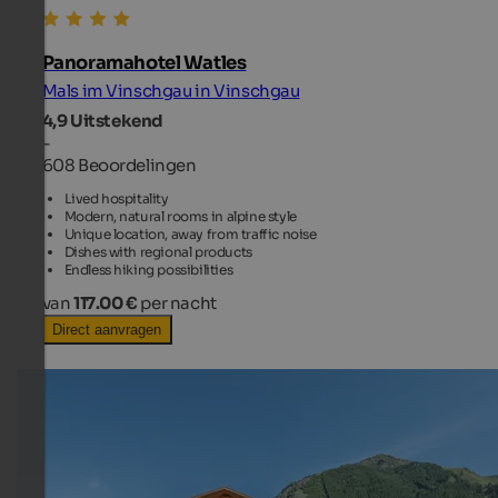
Panoramahotel Watles
Mals im Vinschgau in Vinschgau
4,9
Uitstekend
-
608 Beoordelingen
Lived hospitality
Modern, natural rooms in alpine style
Unique location, away from traffic noise
Dishes with regional products
Endless hiking possibilities
van
117.00 €
per nacht
Direct aanvragen