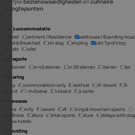
talrijke
bezienswaardigheden
en
culinaire
hoogtepunten
.
Type accommodatie
Hotel
Apartment / Residence
Guesthouse / Boarding hous
Bed & Breakfast
Farm stay
Camping
South Tyrol's top
Hotels
Chalet
Categorie
5 sterren
4 en 4S sterren
3 en 3S sterren
2 sterren
1 ster
Catering
Any
Accommodation only
Breakfast
Half-board
Full-
board
All-Inclusive
3/4 board
À la carte
Interesses
Bike
Family
Pleasure
Golf
Hiking & mountain sports
Wellness
Culture
Winter sports
Nature
Holidays with do
New hotels
Uitrusting