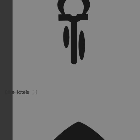
BikeHotels