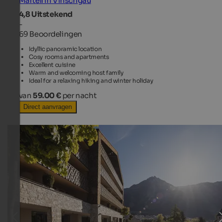
Martell in Vinschgau
4,8
Uitstekend
-
69 Beoordelingen
Idyllic panoramic location
Cosy rooms and apartments
Excellent cuisine
Warm and welcoming host family
Ideal for a relaxing hiking and winter holiday
van
59.00 €
per nacht
Direct aanvragen