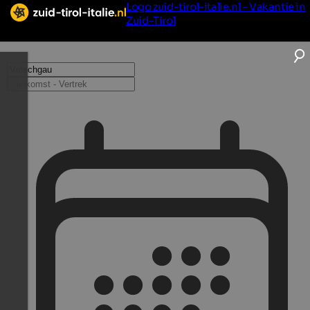
Logo zuid-tirol-italie.nl - Vakantie in
Zuid-Tirol