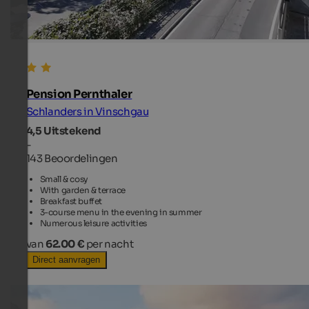
Pension Pernthaler
Schlanders in Vinschgau
4,5
Uitstekend
-
143 Beoordelingen
Small & cosy
With garden & terrace
Breakfast buffet
3-course menu in the evening in summer
Numerous leisure activities
van
62.00 €
per nacht
Direct aanvragen
TOP HOTEL