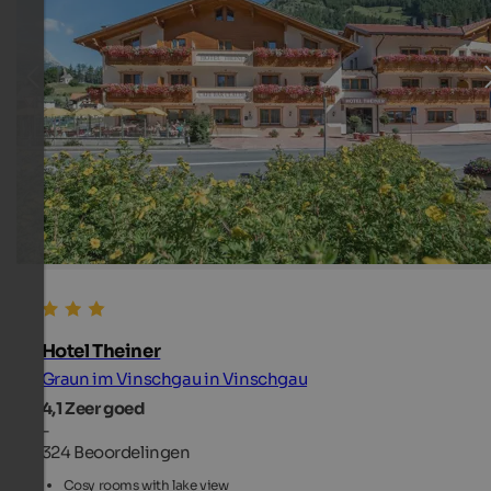
Hotel Theiner
Graun im Vinschgau in Vinschgau
4,1
Zeer goed
-
324 Beoordelingen
Cosy rooms with lake view