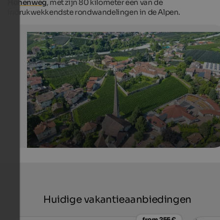
Höhenweg
, met zijn 80 kilometer een van de
indrukwekkendste rondwandelingen in de Alpen.
Village centre of Algund
View from above over the centre of Algund
Internet Consulting
Huidige vakantieaanbiedingen
from 255 €