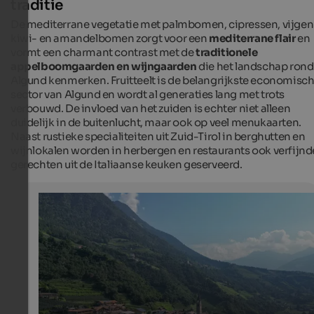
traditie
De mediterrane vegetatie met palmbomen, cipressen, vijgen
kiwi- en amandelbomen zorgt voor een
mediterrane flair
en
vormt een charmant contrast met de
traditionele
appelboomgaarden en wijngaarden
die het landschap rond
Algund kenmerken. Fruitteelt is de belangrijkste economisc
sector van Algund en wordt al generaties lang met trots
verbouwd. De invloed van het zuiden is echter niet alleen
duidelijk in de buitenlucht, maar ook op veel menukaarten.
Naast rustieke specialiteiten uit Zuid-Tirol in berghutten en
wijnlokalen worden in herbergen en restaurants ook verfijnd
gerechten uit de Italiaanse keuken geserveerd.
"Garden village" Algund
Algund owes its name “garden village” to its magnifice
spaces, extensive orchards and flowering meadows.
Internet Consulting