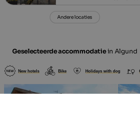
Andere locaties
Geselecteerde accommodatie
in Algund
New hotels
Bike
Holidays with dog