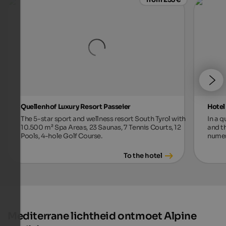
Quellenhof Luxury Resort Passeier
Hotel
The 5-star sport and wellness resort South Tyrol with
In a 
10.500 m² Spa Areas, 23 Saunas, 7 Tennis Courts, 12
and t
Pools, 4-hole Golf Course.
numer
To the hotel
Mediterrane lichtheid ontmoet Alpine