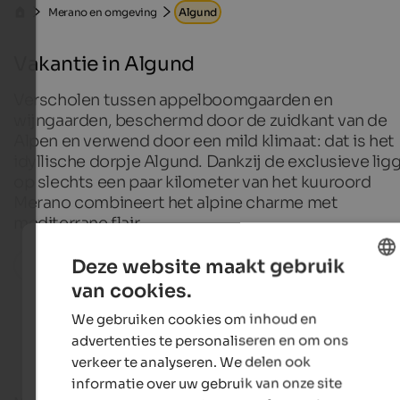
Merano en omgeving
Algund
Vakantie in Algund
Verscholen tussen appelboomgaarden en
wijngaarden, beschermd door de zuidkant van de
Alpen en verwend door een mild klimaat: dat is het
idyllische dorpje Algund. Dankzij de exclusieve lig
op slechts een paar kilometer van het kuuroord
Merano combineert het alpine charme met
mediterrane flair.
Deze website maakt gebruik
Alle plaatsen in de regio
van cookies.
ENGLISH
We gebruiken cookies om inhoud en
Accommodations in Algund
DUTCH
advertenties te personaliseren en om ons
verkeer te analyseren. We delen ook
informatie over uw gebruik van onze site