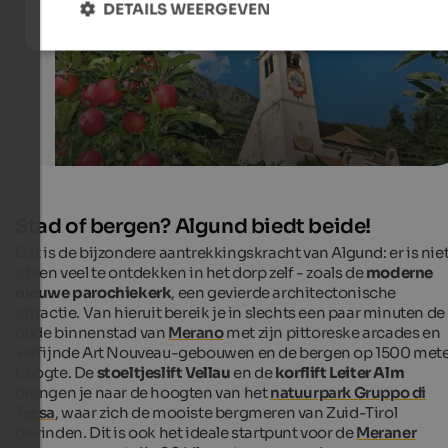
DETAILS WEERGEVEN
Stad of bergen? Algund biedt beide!
Dat is de bijzondere aantrekkingskracht van Algund: er is nie
alleen veel te ontdekken in het dorp zelf - zoals de
moderne
nieuwe parochiekerk
, een gevierde architectonische
attractie. Van hieruit bereik je in slechts een paar minuten de
oude binnenstad van
Merano
met zijn pittoreske arcades en
verfijnde Art Nouveau-gebouwen en de bergen op 1500 met
hoogte. De
stoeltjeslift Vellau
en de
korflift Leiter Alm
brengen je naar de hoogten van het
natuurpark Gruppo di
Tessa
, waar zich de mooiste bergmeren van Zuid-Tirol
bevinden. Dit is ook het ideale startpunt voor de
Meraner