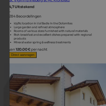
St. Vigil in Enneberg at Mt. Kronplatz
4,7
Uitstekend
-
284 Beoordelingen
Idyllic location in Val Badia in the Dolomites
Large garden and refined atmosphere
Rooms of various sizes furnished with natural materials
Rich breakfast and excellent dishes prepared with regional
products
Mineral water spring & wellness treatments
van
120.00 €
per nacht
Direct aanvragen