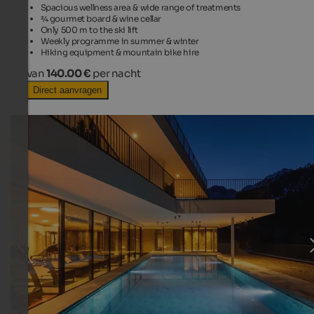
Spacious wellness area & wide range of treatments
¾ gourmet board & wine cellar
Only 500 m to the ski lift
Weekly programme in summer & winter
Hiking equipment & mountain bike hire
van
140.00 €
per nacht
Direct aanvragen