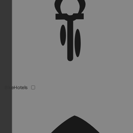
BikeHotels