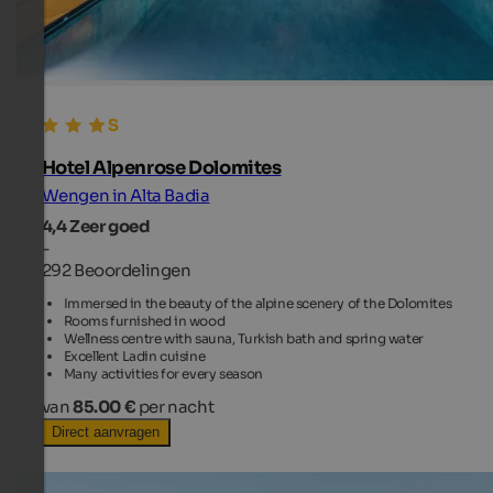
Hotel Alpenrose Dolomites
Wengen in Alta Badia
4,4
Zeer goed
-
292 Beoordelingen
Immersed in the beauty of the alpine scenery of the Dolomites
Rooms furnished in wood
Wellness centre with sauna, Turkish bath and spring water
Excellent Ladin cuisine
Many activities for every season
van
85.00 €
per nacht
Direct aanvragen