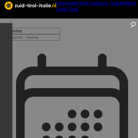
Logo zuid-tirol-italie.nl - Vakantie in
Zuid-Tirol