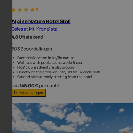
Alpine Nature Hotel Stoll
Gsies at Mt. Kronplatz
4,8
Uitstekend
-
603 Beoordelingen
Fantastic location in idyllic nature
Wellness with pools, sauna world & spa
kids' club & adventure playground
Directly on the cross-country ski trail & cycle path
Guided hikes directly starting from the hotel
van
145.00 €
per nacht
Direct aanvragen