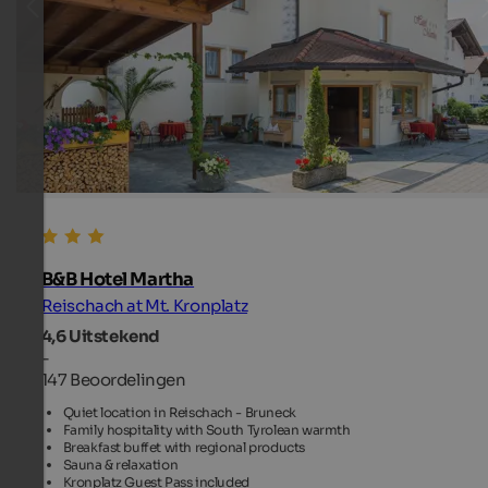
B&B Hotel Martha
Reischach at Mt. Kronplatz
4,6
Uitstekend
-
147 Beoordelingen
Quiet location in Reischach - Bruneck
Family hospitality with South Tyrolean warmth
Breakfast buffet with regional products
Sauna & relaxation
Kronplatz Guest Pass included