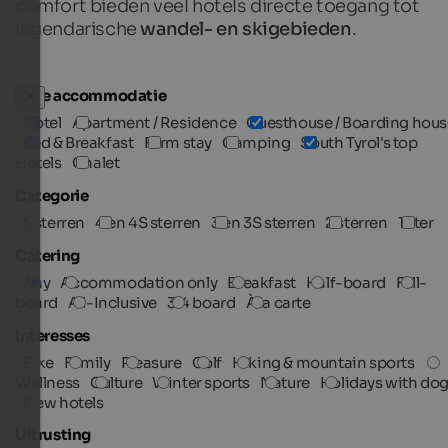
comfort bieden veel hotels directe toegang tot
legendarische
wandel- en skigebieden
.
Type accommodatie
Hotel
Apartment / Residence
Guesthouse / Boarding hous
Bed & Breakfast
Farm stay
Camping
South Tyrol's top
Hotels
Chalet
Categorie
5 sterren
4 en 4S sterren
3 en 3S sterren
2 sterren
1 ster
Catering
Any
Accommodation only
Breakfast
Half-board
Full-
board
All-Inclusive
3/4 board
À la carte
Interesses
Bike
Family
Pleasure
Golf
Hiking & mountain sports
Wellness
Culture
Winter sports
Nature
Holidays with do
New hotels
Uitrusting