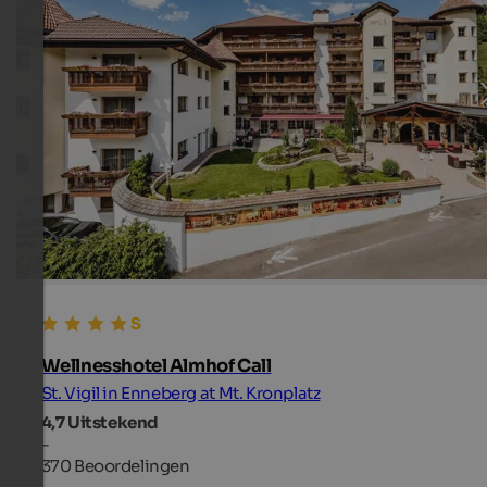
Wellnesshotel Almhof Call
St. Vigil in Enneberg at Mt. Kronplatz
4,7
Uitstekend
-
370 Beoordelingen