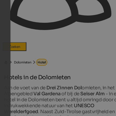
Zoeken
Dolomieten
Hotel
Hotels in de Dolomieten
Aan de voet van de
Drei Zinnen Dol
omieten, in het
Alpengebied
Val Gardena
of bij de
Seiser Alm
- in 
hotel in de Dolomieten bent u altijd omringd door 
indrukwekkende natuur van het
UNESCO
Werelderfgoed
. Naast Zuid-Tirolse gastvrijheid en