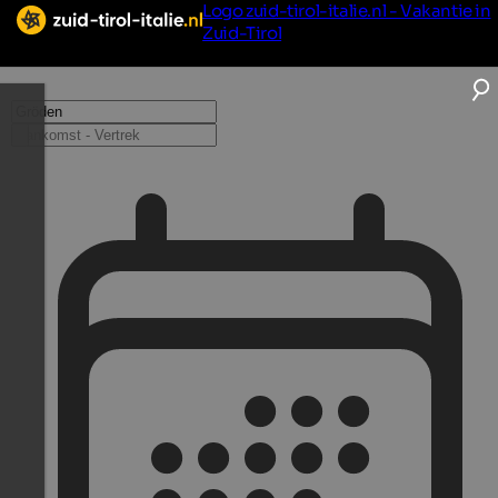
Logo zuid-tirol-italie.nl - Vakantie in
Zuid-Tirol