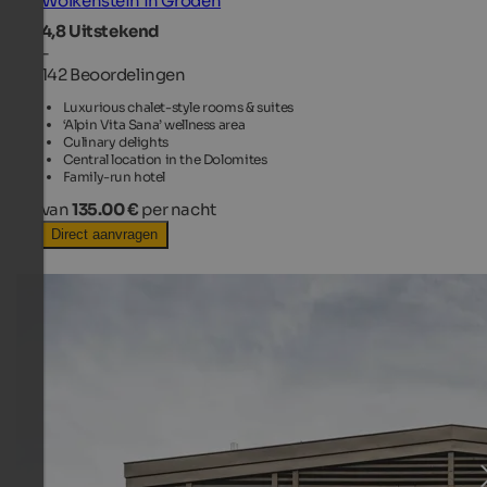
Wolkenstein in Gröden
4,8
Uitstekend
-
142 Beoordelingen
Luxurious chalet-style rooms & suites
‘Alpin Vita Sana’ wellness area
Culinary delights
Central location in the Dolomites
Family-run hotel
van
135.00 €
per nacht
Direct aanvragen