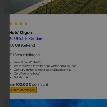
Hotel Digon
St. Ulrich in Gröden
4,8
Uitstekend
-
311 Beoordelingen
Familiar 4-star hotel
Wellness with infinity pool, whirlpool & saunas
Culinary delights with regional specialities
Certified bike hotel
Ski shuttle
van
100.00 €
per nacht
Direct aanvragen