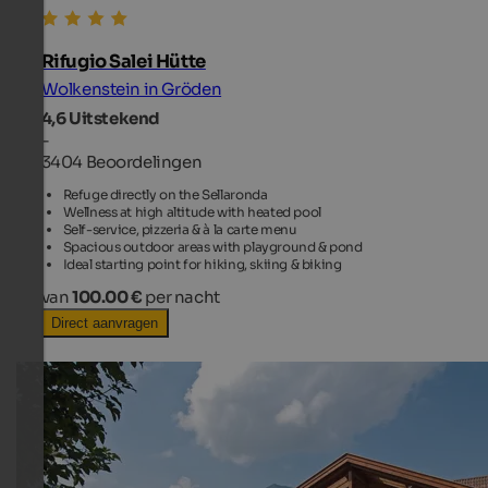
Rifugio Salei Hütte
Wolkenstein in Gröden
4,6
Uitstekend
-
3404 Beoordelingen
Refuge directly on the Sellaronda
Wellness at high altitude with heated pool
Self-service, pizzeria & à la carte menu
Spacious outdoor areas with playground & pond
Ideal starting point for hiking, skiing & biking
van
100.00 €
per nacht
Direct aanvragen