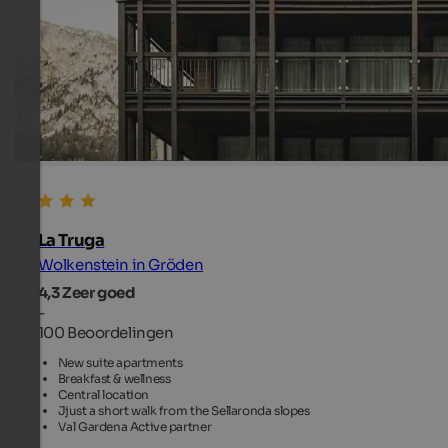
La Truga
Wolkenstein in Gröden
4,3
Zeer goed
-
100 Beoordelingen
New suite apartments
Breakfast & wellness
Central location
Jjust a short walk from the Sellaronda slopes
Val Gardena Active partner