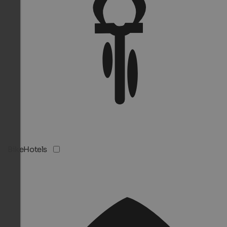
BikeHotels