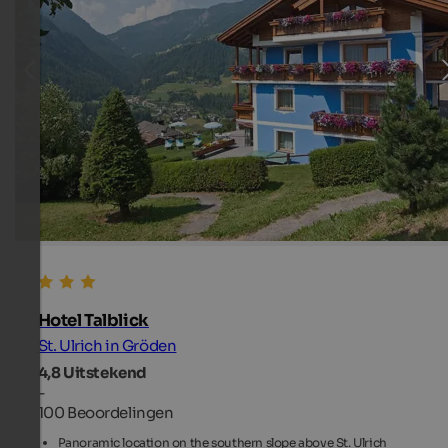
Hotel Talblick
St. Ulrich in Gröden
4,8
Uitstekend
-
100 Beoordelingen
Panoramic location on the southern slope above St. Ulrich