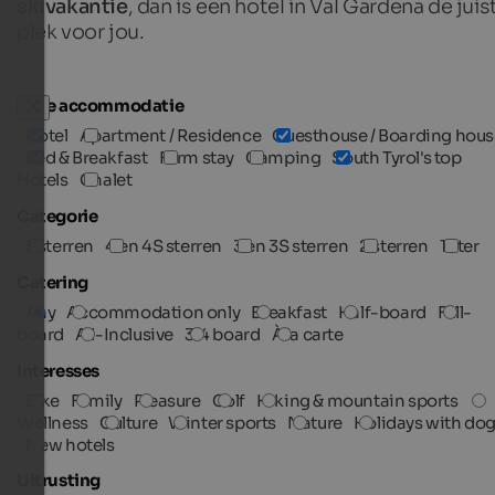
skivakantie
, dan is een hotel in Val Gardena de juis
plek voor jou.
Type accommodatie
Hotel
Apartment / Residence
Guesthouse / Boarding hous
Bed & Breakfast
Farm stay
Camping
South Tyrol's top
Hotels
Chalet
Categorie
5 sterren
4 en 4S sterren
3 en 3S sterren
2 sterren
1 ster
Catering
Any
Accommodation only
Breakfast
Half-board
Full-
board
All-Inclusive
3/4 board
À la carte
Interesses
Bike
Family
Pleasure
Golf
Hiking & mountain sports
Wellness
Culture
Winter sports
Nature
Holidays with do
New hotels
Uitrusting