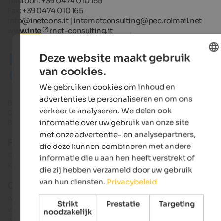
Telefoon: +39 0474 010 155
Fax: +39 0474 010 165
info@inetcons.it | internetconsulting@pec.rolmail.net
w
ww.inte
rnet-consulting.it
Deze website maakt gebruik
van cookies.
ENGLISH
We gebruiken cookies om inhoud en
DUTCH
advertenties te personaliseren en om ons
BTW-nr./belastingnr./bedrijfsregisternr. Bolzano: IT
verkeer te analyseren. We delen ook
00760750216
informatie over uw gebruik van onze site
Bedrijfskapitaal: € 10.200 volledig volgestort
met onze advertentie- en analysepartners,
Foto's en fotocredits
die deze kunnen combineren met andere
© Helmuth Rier, © Alex Filz, © Harald Wisthaler, © Manuel
informatie die u aan hen heeft verstrekt of
Kottersteger, © Alex Moling, © Armin Terzer
die zij hebben verzameld door uw gebruik
van hun diensten.
Privacybeleid
Copyright
Alle gepubliceerde objecten (teksten, afbeeldingen, grafieke
Strikt
Prestatie
Targeting
video's, enz.) zijn auteursrechtelijk beschermd en mogen niet
noodzakelijk
worden gebruikt of gereproduceerd voor welk doel of in welk