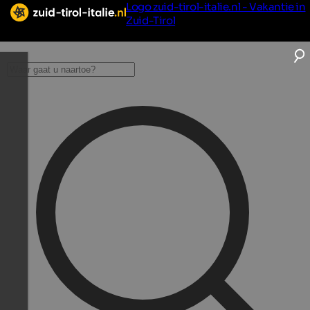
Logo zuid-tirol-italie.nl - Vakantie in
Zuid-Tirol