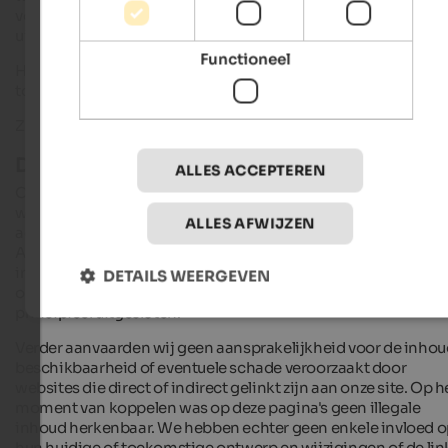
vorm dan ook, online of in gedrukte vorm, zonder onze
uitdrukkelijke toestemming.
Functioneel
Het volgende is een gedeponeerd handelsmerk dat niet zond
toestemming mag worden gebruikt:
ZUID-TIROL
Disclaimer
ALLES ACCEPTEREN
Ondanks zorgvuldig werk en grondige controles aanvaarden
wij geen aansprakelijkheid voor de juistheid, volledigheid en
ALLES AFWIJZEN
actualiteit van de beschikbaar gestelde inhoud.
Aansprakelijkheidsclaims tegen ons op grond van materiële 
immateriële schade, die door het gebruik van de inhoud of
DETAILS WEERGEVEN
onjuiste of onvolledige inhoud werd veroorzaakt, zijn
principieel uitgesloten.
Verder aanvaarden wij geen aansprakelijkheid voor de inhou
beschikbaarheid of eventuele schade veroorzaakt door
websites die direct of indirect gelinkt zijn aan onze site. Op h
moment van koppelen was op deze pagina's geen illegale
inhoud herkenbaar. We hebben echter geen enkele invloed 
hun huidige of toekomstige ontwerp en wijzigingen of de lin