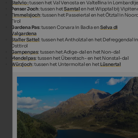
Stelvio
:
tussen het Val Venosta en Valtellina in Lombardij
Penser Joch
: tussen het
Sarntal
en het Wipptal bij Vipiten
Timmelsjoch
: tussen het Passeiertal en het Ötztal in Noor
Tirol
Gardena Pas
: tussen Corvara in Badia en
Selva di
Valgardena
Staller Sattel
: tussen het Antholztal en het Defreggendal i
Osttirol
Gampenpas
: tussen het Adige-dal en het Non-dal
Mendelpas
: tussen het Überetsch- en het Nonstal-dal
Würzjoch
: tussen het Untermoital en het
Lüsnertal
Obersee on Staller Sattel
The lake Obersee is located in the Austrian side.
Internet Consulting - Stefan Tolpeit