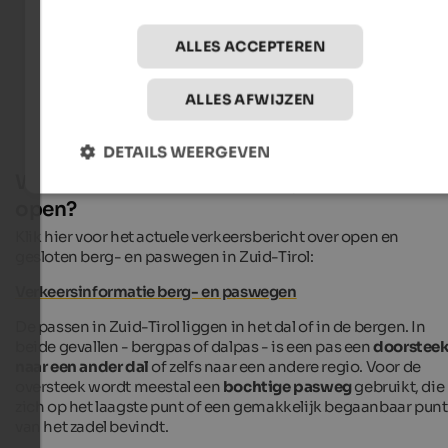
ALLES ACCEPTEREN
Vakantiewoningen in Zuid-Tirol
ALLES AFWIJZEN
DETAILS WEERGEVEN
Welke passen in Zuid-Tirol zijn momenteel
open?
Klik hier voor het actuele verkeersbericht over open en
gesloten berg- en paswegen in Zuid-Tirol:
Verkeersinformatie berg- en paswegen
De passen in Zuid-Tirol liggen in het dal of in de bergen. In
beide gevallen - bergpas of dalpas - is een pas een
doorstee
naar een ander dal
of zelfs naar een andere regio. Voor de
oversteek wordt meestal een
bochtige pasweg
gebruikt, die
zich op het laagste punt of een gemakkelijk begaanbaar punt
van het zadel bevindt.