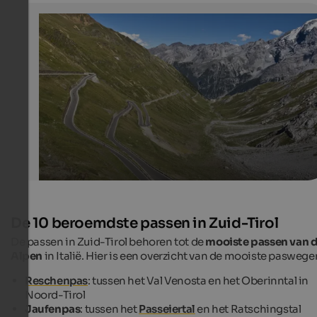
Stifserjoch Pass
48 narrow bends take you up to the highest mountain p
South Tyrol
rboehme / Fotolia.com
De 10 beroemdste passen in Zuid-Tirol
De passen in Zuid-Tirol behoren tot de
mooiste passen van 
Alpen
in Italië. Hier is een overzicht van de mooiste paswege
Reschenpas
: tussen het Val Venosta en het Oberinntal in
Noord-Tirol
Jaufenpas
: tussen het
Passeiertal
en het Ratschingstal