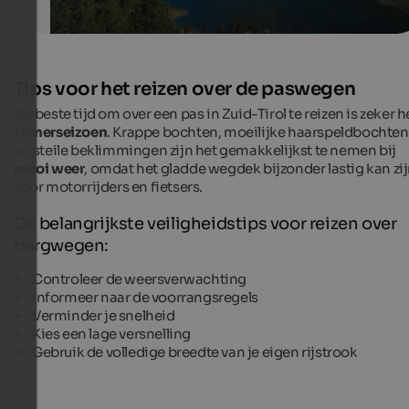
Tips voor het reizen over de paswegen
De beste tijd om over een pas in Zuid-Tirol te reizen is zeker h
zomerseizoen
. Krappe bochten, moeilijke haarspeldbochten
en steile beklimmingen zijn het gemakkelijkst te nemen bij
mooi weer
, omdat het gladde wegdek bijzonder lastig kan zi
voor motorrijders en fietsers.
De belangrijkste veiligheidstips voor reizen over
bergwegen:
Controleer de weersverwachting
Informeer naar de voorrangsregels
Verminder je snelheid
Kies een lage versnelling
Gebruik de volledige breedte van je eigen rijstrook