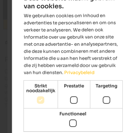
van cookies.
ENGLISH
We gebruiken cookies om inhoud en
DUTCH
advertenties te personaliseren en om ons
Zoeken
verkeer te analyseren. We delen ook
informatie over uw gebruik van onze site
Nuttige informatie
Passen
met onze advertentie- en analysepartners,
die deze kunnen combineren met andere
informatie die u aan hen heeft verstrekt of
Passen in Zuid-Tirol
die zij hebben verzameld door uw gebruik
De vakantiebestemming Zuid-Tirol is wijd en zijd
van hun diensten.
Privacybeleid
bekend om zijn fantastische paswegen die zich naa
grote hoogten slingeren. Sommige passen zijn in 
Strikt
Prestatie
Targeting
noodzakelijk
winter gesloten, maar andere zijn het hele jaar
geopend en zijn een hoogtepunt voor elke Zuid-
Tiroler.
Functioneel
Hotels in Zuid-Tirol