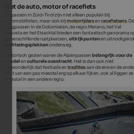
Met de auto, motor of racefiets
De passen in Zuid-Tirol zijn niet alleen populair bij
automobilisten, maar ook bij
motorrijders
en
racefietsers
. D
bergpassen in de Dolomieten, de regio Merano, het Val
Venosta en het Eisacktal bieden een fantastisch panorama o
de verschillende rustplaatsen,
uitkijkpunten
en uitnodigend
verfrissingsplekken
onderweg.
Historisch gezien waren de Alpenpassen
belangrijk voor de
handel
en
culturele overdracht
. Het is dan ook niet
verwonderlijk dat festivals en
tradities
aan de ene en de ande
kant van een pas meestal erg op elkaar lijken, ook al liggen ze
meestal in een andere regio.
Roadbiking in South Tyrol
The winding pass roads are an eldorado for passionate
cyclists.
IDM Südtirol-Alto Adige/Harald Wisthaler