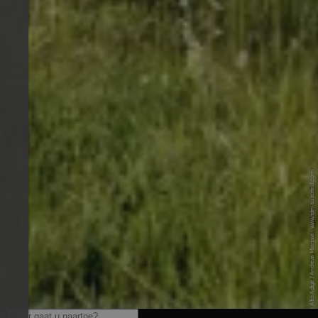
© IDM Südtirol-Alto Adige / Andreas Mierswa - www.idm-suedtirol.com