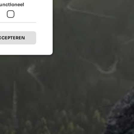
unctioneel
CCEPTEREN