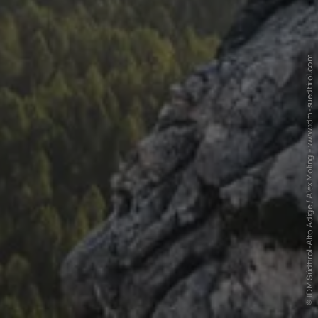
© IDM Südtirol-Alto Adige / Alex Moling - www.idm-suedtirol.com