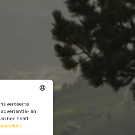
ns verkeer te
ENGLISH
 advertentie- en
DUTCH
aan hen heeft
vacybeleid