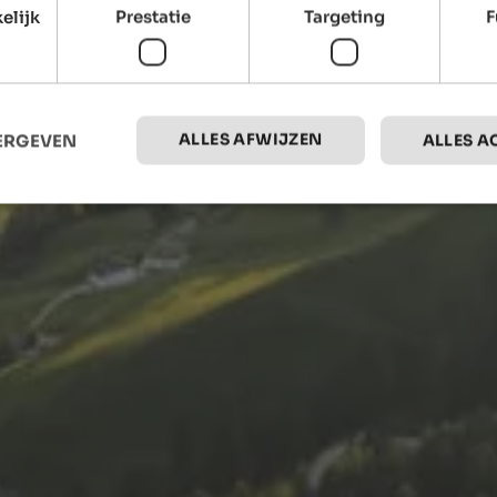
elijk
Prestatie
Targeting
F
ALLES AFWIJZEN
EERGEVEN
ALLES A