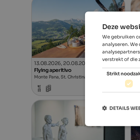
Deze websi
We gebruiken co
analyseren. We 
analysepartners
verstrekt of die
13.08.2026, 20.08.2026, …
11
Flying aperitivo
Cr
Strikt noodzak
Monte Pana, St. Christina in Gröden
Vil
details
DETAILS W