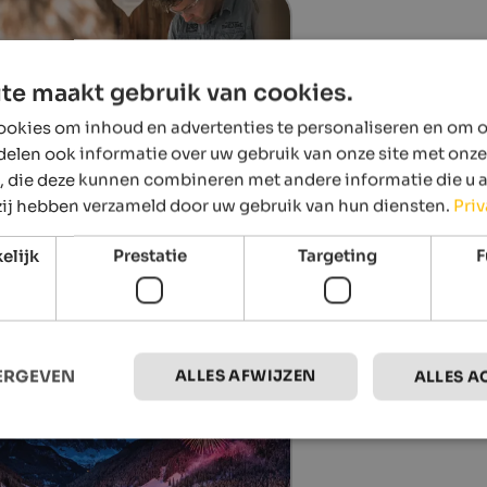
te maakt gebruik van cookies.
okies om inhoud en advertenties te personaliseren en om o
delen ook informatie over uw gebruik van onze site met onze
, die deze kunnen combineren met andere informatie die u 
 zij hebben verzameld door uw gebruik van hun diensten.
Pri
.08.2026, 18.08.2026, …
aft Market
elijk
Prestatie
Targeting
F
lage centre, St. Christina in Gröden
details
ALLES AFWIJZEN
EERGEVEN
ALLES A