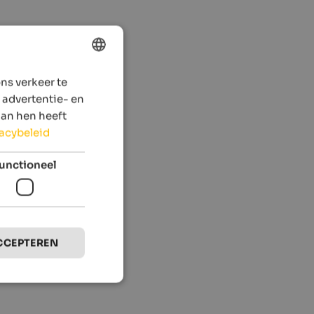
ns verkeer te
ENGLISH
 advertentie- en
DUTCH
aan hen heeft
vacybeleid
unctioneel
CCEPTEREN