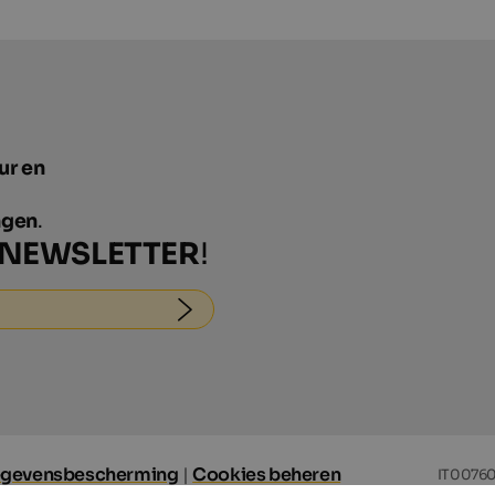
uur en
ngen
.
NEWSLETTER
!
gevensbescherming
|
Cookies beheren
IT0076