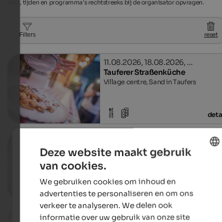
data, tijden en programma's rechtstreeks bij de organisator opvragen.
reset
Filters
11.08.2026, 18.08.2026, …
Tauferer Straßenküche
Village centre, Sand in Taufers
deta
02.07. - 31.08.2026
The Farmhouse Gang
Deze website maakt gebruik
Various locations in the Ahrntal Valley,
van cookies.
Ahrntal
ENGLISH
We gebruiken cookies om inhoud en
DUTCH
deta
advertenties te personaliseren en om ons
verkeer te analyseren. We delen ook
19.08.2026, 04.09.2026, …
informatie over uw gebruik van onze site