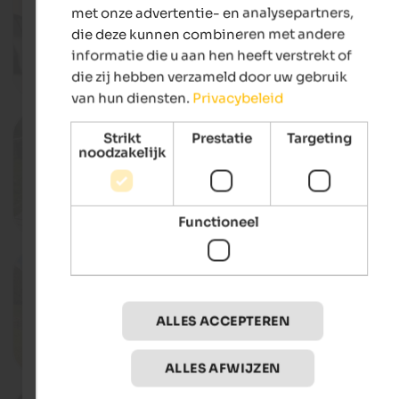
musiKultur Taufers
met onze advertentie- en analysepartners,
Village centre, Sand in Taufers
die deze kunnen combineren met andere
informatie die u aan hen heeft verstrekt of
die zij hebben verzameld door uw gebruik
deta
van hun diensten.
Privacybeleid
05. - 20.09.2026
Strikt
Prestatie
Targeting
“Graukäse” days in the Ahrntal Va
noodzakelijk
Various locations in the Ahrntal Valley,
Ahrntal
Functioneel
deta
10.10.2026
Ahrntal Sunnsat Run
Various locations in the Ahrntal Valley,
Ahrntal
ALLES ACCEPTEREN
deta
ALLES AFWIJZEN