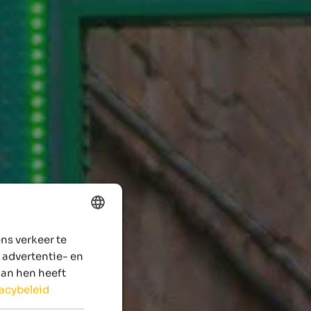
ns verkeer te
ENGLISH
 advertentie- en
DUTCH
aan hen heeft
vacybeleid