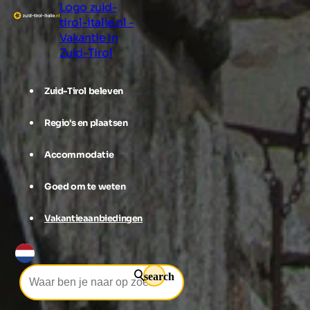
Logo zuid-
tirol-italie.nl -
Vakantie in
Zuid-Tirol
Zuid-Tirol beleven
Regio's en plaatsen
Accommodatie
Goed om te weten
Vakantieaanbiedingen
search