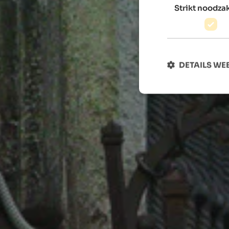
Strikt noodzak
DETAILS W