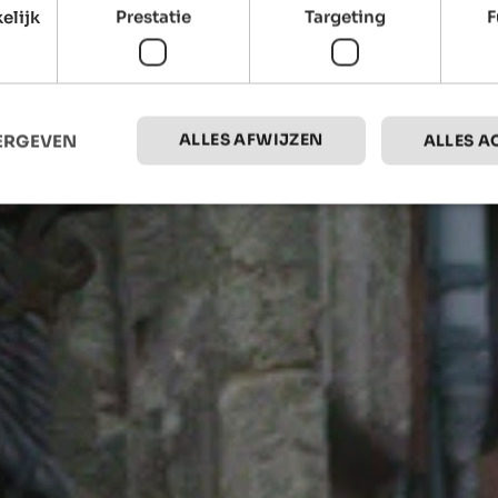
elijk
Prestatie
Targeting
F
ALLES AFWIJZEN
EERGEVEN
ALLES A