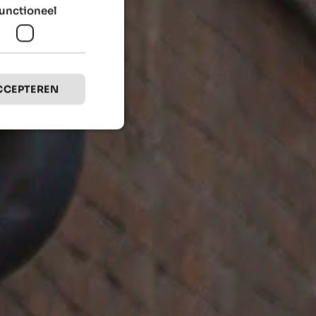
unctioneel
CCEPTEREN