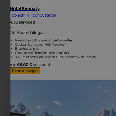
Hotel Simpaty
Toblach in Hochpustertal
4,3
Zeer goed
-
735 Beoordelingen
New suites with views of the Dolomites
Cocktail lounge bar with fireplace
Excellent cuisine
Close to the Three Peaks Nature Park
120 km of cross-country ski runs & close to 3 ski resorts
van
66.00 €
per nacht
Direct aanvragen