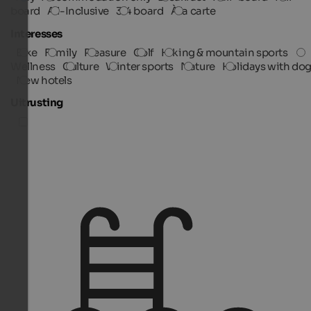
board
All-Inclusive
3/4 board
À la carte
Interesses
Bike
Family
Pleasure
Golf
Hiking & mountain sports
Wellness
Culture
Winter sports
Nature
Holidays with do
New hotels
Uitrusting