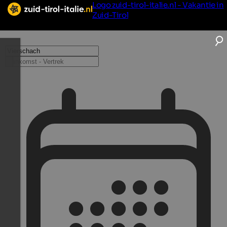
Logo zuid-tirol-italie.nl - Vakantie in
Zuid-Tirol