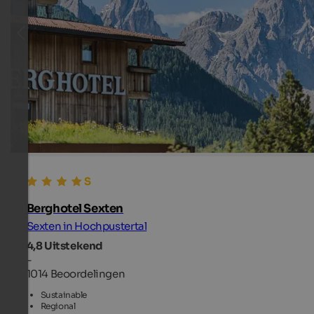
Berghotel Sexten
Sexten in Hochpustertal
4,8
Uitstekend
-
1014 Beoordelingen
Sustainable
Regional