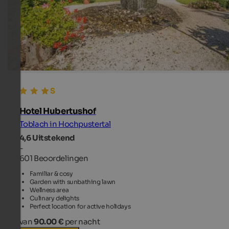
Hotel Hubertushof
Toblach in Hochpustertal
4,6
Uitstekend
-
601 Beoordelingen
Familiar & cosy
Garden with sunbathing lawn
Wellness area
Culinary delights
Perfect location for active holidays
van
90.00 €
per nacht