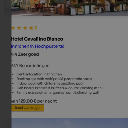
Hotel Cavallino Bianco
Innichen in Hochpustertal
4,4
Zeer goed
-
347 Beoordelingen
Central location in Innichen
Rooftop spa with whirlpool & panoramic sauna
Indoor pool with children's paddling pool
Half board: breakfast buffet & 4-course evening menu
Family extras: cinema, games room & climbing wall
van
129.00 €
per nacht
Direct aanvragen