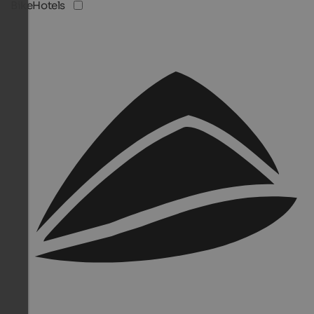
BikeHotels