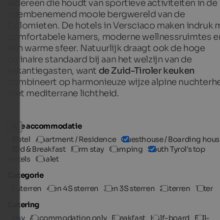
iedereen die houdt van sportieve activiteiten in de
adembenemend mooie bergwereld van de
Dolomieten. De hotels in Versciaco maken indruk 
comfortabele kamers, moderne wellnessruimtes e
een warme sfeer. Natuurlijk draagt ook de hoge
culinaire standaard bij aan het welzijn van de
vakantiegasten, want
de Zuid-Tiroler keuken
combineert op harmonieuze wijze alpine nuchterh
met mediterrane lichtheid.
Type accommodatie
Hotel
Apartment / Residence
Guesthouse / Boarding hous
Bed & Breakfast
Farm stay
Camping
South Tyrol's top
Hotels
Chalet
Categorie
5 sterren
4 en 4S sterren
3 en 3S sterren
2 sterren
1 ster
Catering
Any
Accommodation only
Breakfast
Half-board
Full-