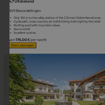
4,7
Uitstekend
-
349 Beoordelingen
Only 150 m to the valley station of the 3 Zinnen Dolomites ski area
Cycle path, cross-country ski trail & hiking trails right by the hotel
Rooftop pool with mountain views
Sauna world
Excellent cuisine.
van
176.00 €
per nacht
Direct aanvragen