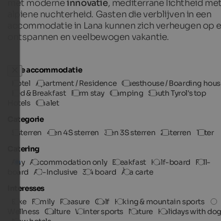
met moderne
innovatie
, mediterrane lichtheid me
alpiene nuchterheid. Gasten die verblijven in een
accommodatie in Lana kunnen zich verheugen op 
ontspannen en veelbewogen vakantie.
Type accommodatie
Hotel
Apartment / Residence
Guesthouse / Boarding hous
Bed & Breakfast
Farm stay
Camping
South Tyrol's top
Hotels
Chalet
Categorie
5 sterren
4 en 4S sterren
3 en 3S sterren
2 sterren
1 ster
Catering
Any
Accommodation only
Breakfast
Half-board
Full-
board
All-Inclusive
3/4 board
À la carte
Interesses
Bike
Family
Pleasure
Golf
Hiking & mountain sports
Wellness
Culture
Winter sports
Nature
Holidays with do