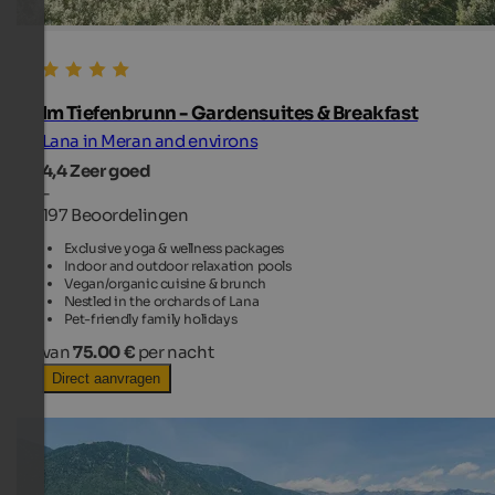
Im Tiefenbrunn - Gardensuites & Breakfast
Lana in Meran and environs
4,4
Zeer goed
-
197 Beoordelingen
Exclusive yoga & wellness packages
Indoor and outdoor relaxation pools
Vegan/organic cuisine & brunch
Nestled in the orchards of Lana
Pet-friendly family holidays
van
75.00 €
per nacht
Direct aanvragen