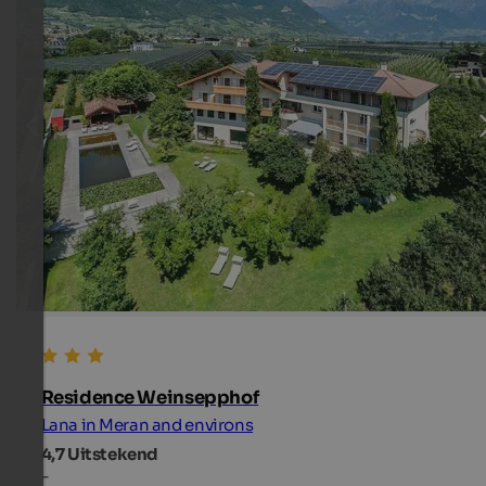
Residence Weinsepphof
Lana in Meran and environs
4,7
Uitstekend
-