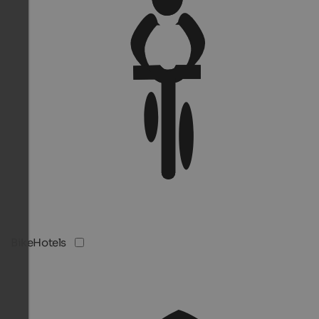
BikeHotels