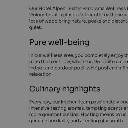
Our Hotel Alpen Tesitin Panorama Wellness R
Dolomites, is a place of strength for those s
lots of wood bring nature, peaks and distant
quiet.
Pure well-being
In our wellness area, you completely enjoy t
from the front row, when the Dolomite cinema
indoor and outdoor pool, whirlpool and infi
relaxation.
Culinary highlights
Every day, our kitchen team passionately cook
Intensive tasting aromas, tempting scents an
more gourmet cuisine. Hosting means to us g
genuine cordiality and a feeling of warmth.