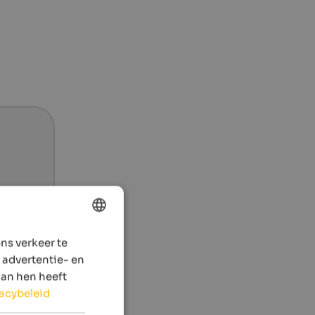
ns verkeer te
ENGLISH
 advertentie- en
DUTCH
aan hen heeft
vacybeleid