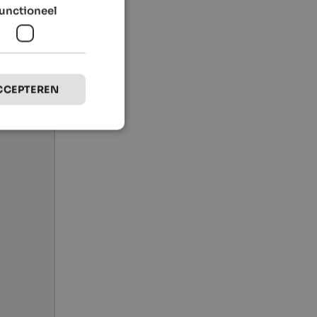
unctioneel
CCEPTEREN