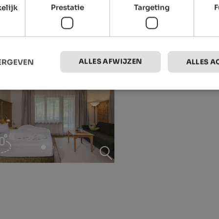
elijk
Prestatie
Targeting
F
ALLES AFWIJZEN
EERGEVEN
ALLES A