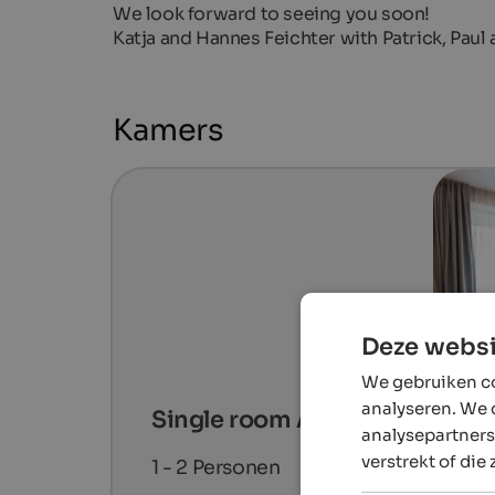
We look forward to seeing you soon!
Katja and Hannes Feichter with Patrick, Paul
Kamers
Deze websi
We gebruiken co
analyseren. We 
Single room Alm
analysepartners
verstrekt of die
1 - 2
Personen