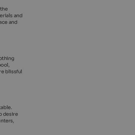
 the
erials and
eace and
nothing
pool,
e blissful
table.
o desire
nters,