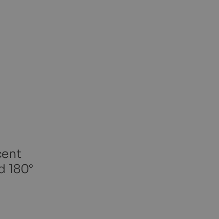
cent
d 180°