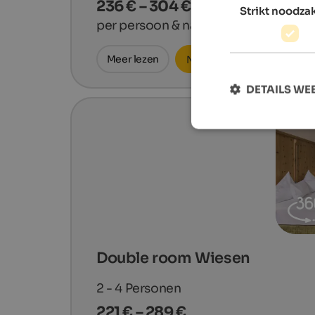
236 € – 304 €
Strikt noodzak
per persoon & nacht
Meer lezen
Nu aanvragen
DETAILS W
Double room Wiesen
2 - 4
Personen
221 € – 289 €