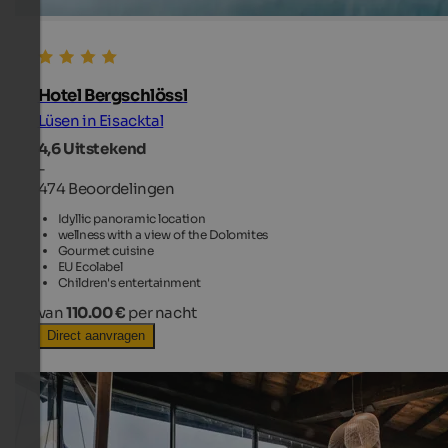
Hotel Bergschlössl
Lüsen in Eisacktal
4,6
Uitstekend
-
474 Beoordelingen
Idyllic panoramic location
wellness with a view of the Dolomites
Gourmet cuisine
EU Ecolabel
Children's entertainment
van
110.00 €
per nacht
Direct aanvragen