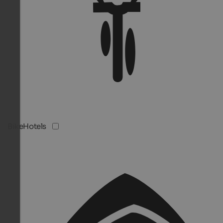
BikeHotels