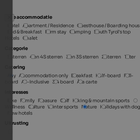
Type accommodatie
Hotel
Apartment / Residence
Guesthouse / Boarding hous
Bed & Breakfast
Farm stay
Camping
South Tyrol's top
Hotels
Chalet
Categorie
5 sterren
4 en 4S sterren
3 en 3S sterren
2 sterren
1 ster
Catering
Any
Accommodation only
Breakfast
Half-board
Full-
board
All-Inclusive
3/4 board
À la carte
Interesses
Bike
Family
Pleasure
Golf
Hiking & mountain sports
Wellness
Culture
Winter sports
Nature
Holidays with do
New hotels
Uitrusting