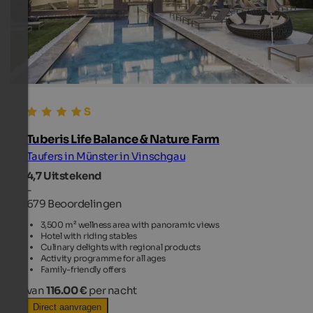
Tuberis Life Balance & Nature Farm
Taufers in Münster in Vinschgau
4,7
Uitstekend
-
679 Beoordelingen
3,500 m² wellness area with panoramic views
Hotel with riding stables
Culinary delights with regional products
Activity programme for all ages
Family-friendly offers
van
116.00 €
per nacht
Direct aanvragen