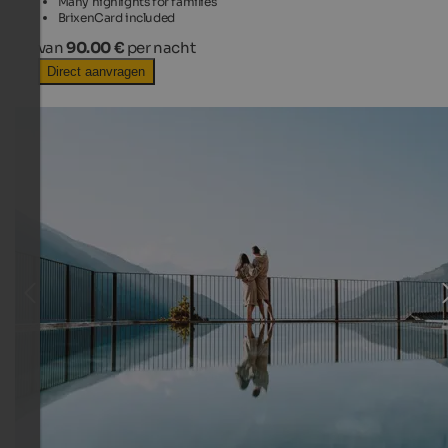
Many highlights for families
BrixenCard included
van
90.00 €
per nacht
Direct aanvragen
TOP HOTEL