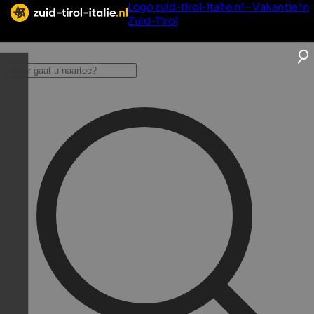
Logo zuid-tirol-italie.nl - Vakantie in
Zuid-Tirol