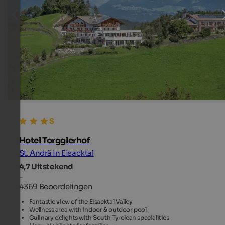
Hotel Torgglerhof
St. Andrä in Eisacktal
4,7
Uitstekend
-
4369 Beoordelingen
Fantastic view of the Eisacktal Valley
Wellness area with indoor & outdoor pool
Culinary delights with South Tyrolean specialities