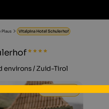
 Plaus
Vitalpina Hotel Schulerhof
ulerhof
 environs / Zuid-Tirol
138 €
van
per dag