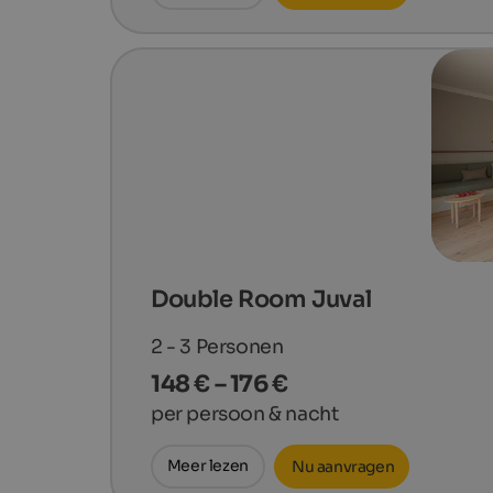
Double Room Juval
2 - 3
Personen
148 € – 176 €
per persoon & nacht
Meer lezen
Nu aanvragen