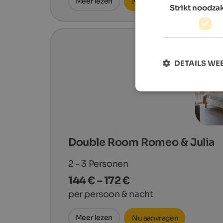
Meer lezen
Nu aanvragen
Strikt noodzak
DETAILS W
Double Room Romeo & Julia
2 - 3
Personen
144 € – 172 €
per persoon & nacht
Meer lezen
Nu aanvragen