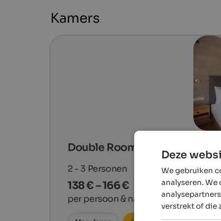
Kamers
Double Room Alpin
Deze websi
2 - 3
Personen
We gebruiken co
analyseren. We 
138 € – 166 €
analysepartners
per persoon & nacht
verstrekt of die