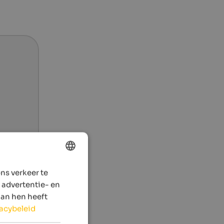
ns verkeer te
ENGLISH
 advertentie- en
DUTCH
aan hen heeft
vacybeleid