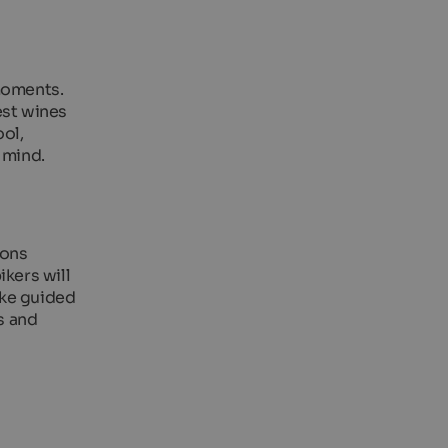
 moments.
est wines
ol,
 mind.
ions
ikers will
ike guided
s and