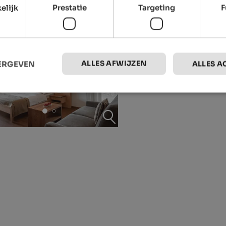
elijk
Prestatie
Targeting
F
ALLES AFWIJZEN
EERGEVEN
ALLES A