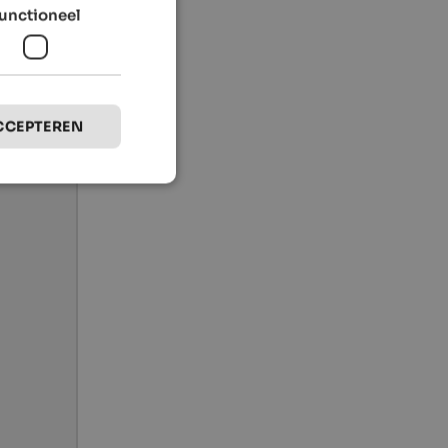
unctioneel
CCEPTEREN