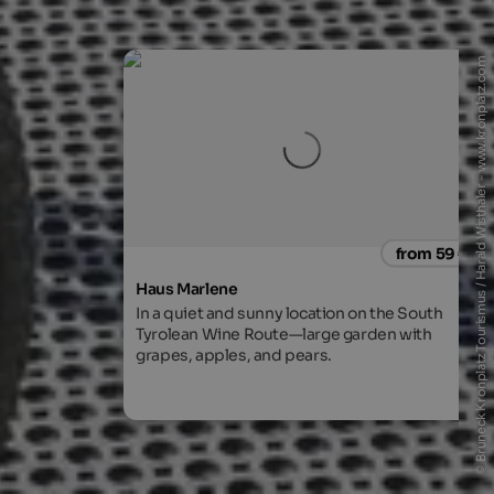
© Bruneck Kronplatz Tourismus / Harald Wisthaler - www.kronplatz.com
from 59 €
Haus Marlene
In a quiet and sunny location on the South
Tyrolean Wine Route—large garden with
grapes, apples, and pears.