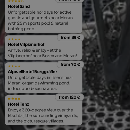
s
Hotel Sand
Unforgettable holidays for active
guests and gourmets near Meran
with 25 m sports pool & natural
bathing pond.
from 89 €
Hotel Vilpianerhof
Arrive, relax & enjoy - at the
Vilpianerhof near Bozen and Meran!
from 70 €
Alpwellhotel Burggräfler
Unforgettable days in Tisens near
Meran: organic swimming pond,
indoor pool & sauna area.
from 120 €
Hotel Tenz
Enjoy a 360-degree view over the
Etschtal, the surrounding vineyards,
and the picturesque villages.