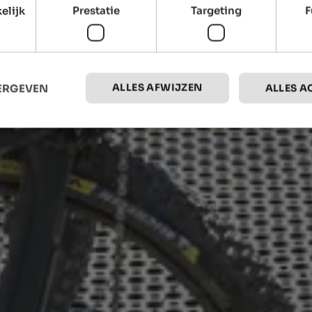
elijk
Prestatie
Targeting
F
ALLES AFWIJZEN
EERGEVEN
ALLES A