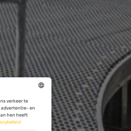
ns verkeer te
ENGLISH
 advertentie- en
DUTCH
aan hen heeft
vacybeleid