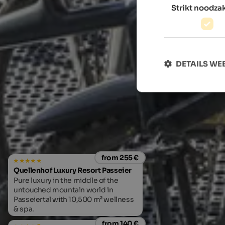
Strikt noodzak
DETAILS W
from 255 €
Quellenhof Luxury Resort Passeier
Pure luxury in the middle of the
untouched mountain world in
Passeiertal with 10,500 m² wellness
& spa.
from 140 €