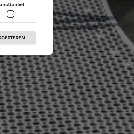
unctioneel
CCEPTEREN