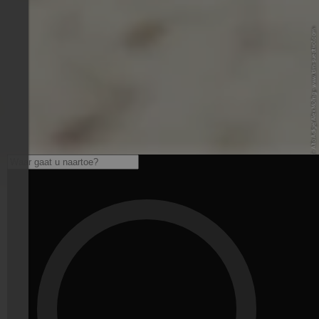
© IDM Südtirol - Alto Adige/Alex Moling - www.idm-suedtirol.com