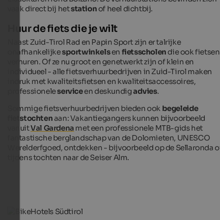
vaak direct bij het
station
of heel dichtbij.
Huur de fiets die je wilt
Naast Zuid-Tirol Rad en Papin Sport zijn er talrijke
onafhankelijke
sportwinkels
en
fietsscholen
die ook fietsen
verhuren. Of ze nu groot en genetwerkt zijn of klein en
individueel - alle fietsverhuurbedrijven in Zuid-Tirol maken
indruk met kwaliteitsfietsen en kwaliteitsaccessoires,
professionele
service
en deskundig
advies
.
Sommige fietsverhuurbedrijven bieden ook
begeleide
fietstochten
aan: Vakantiegangers kunnen bijvoorbeeld
vanuit
Val Gardena
met een professionele MTB-gids het
fantastische berglandschap van de Dolomieten, UNESCO
Werelderfgoed, ontdekken - bijvoorbeeld op de Sellaronda o
tijdens tochten naar de Seiser Alm.