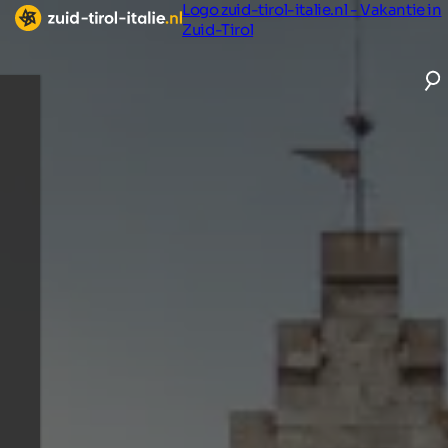
Logo zuid-tirol-italie.nl - Vakantie in
Zuid-Tirol