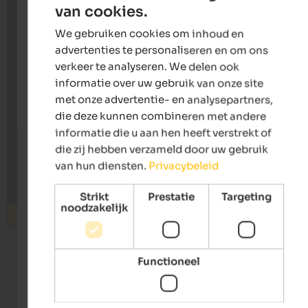
van cookies.
ENGLISH
We gebruiken cookies om inhoud en
DUTCH
advertenties te personaliseren en om ons
verkeer te analyseren. We delen ook
informatie over uw gebruik van onze site
met onze advertentie- en analysepartners,
die deze kunnen combineren met andere
informatie die u aan hen heeft verstrekt of
die zij hebben verzameld door uw gebruik
van hun diensten.
Privacybeleid
Strikt
Prestatie
Targeting
noodzakelijk
Zoeken
from 120 €
Functioneel
Hotel Tenz
Quellen
Family-run hotel | Montan in Southern South Tyrol
Sport & 