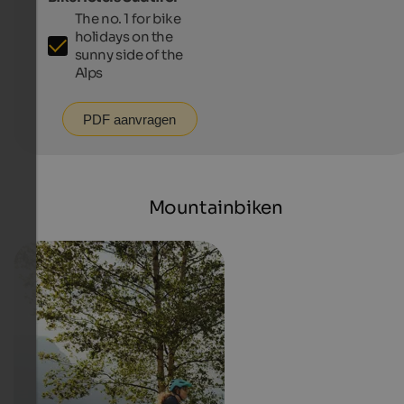
The no. 1 for bike
holidays on the
sunny side of the
Alps
PDF aanvragen
Mountainbiken