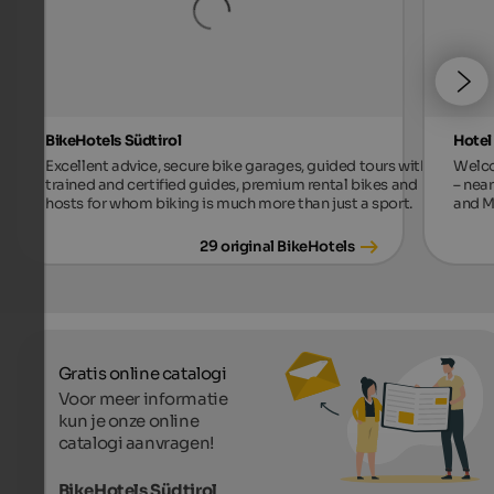
BikeHotels Südtirol
Hotel
Excellent advice, secure bike garages, guided tours with
Welco
trained and certified guides, premium rental bikes and
– near
hosts for whom biking is much more than just a sport.
and M
29 original BikeHotels
Gratis online catalogi
Voor meer informatie
kun je onze online
catalogi aanvragen!
BikeHotels Südtirol