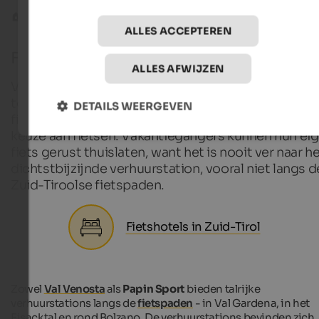
Mountainbiken
Fietsen huren
ALLES ACCEPTEREN
Fietsverhuur in Zuid-Tirol
ALLES AFWIJZEN
Van robuuste mountainbikes en ultralichte racefie
tot comfortabele e-bikes - er zijn veel
DETAILS WEERGEVEN
fietsverhuurbedrijven in Zuid-Tirol met een grote
keuze aan fietsen. Vakantiegangers kunnen hun ei
fiets gerust thuislaten, want het is nooit ver naar h
dichtstbijzijnde verhuurstation, vooral niet langs d
Zuid-Tiroolse fietspaden.
Fietshotels in Zuid-Tirol
Zowel
Val Venosta
als
Papin Sport
bieden talrijke
verhuurstations langs de
fietspaden
- in Val Gardena, in het
Eisacktal en rond Bolzano. De verhuurstations bevinden zich