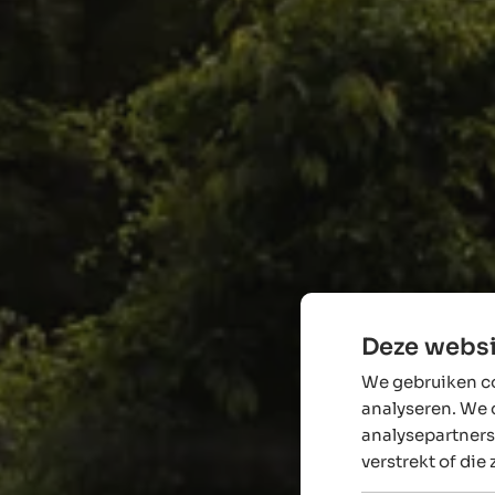
Deze websi
We gebruiken co
analyseren. We 
analysepartners
verstrekt of die