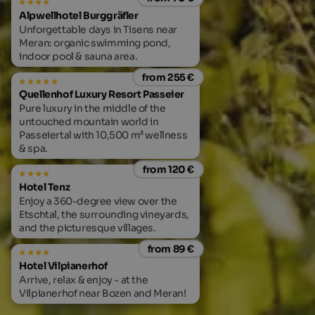
Alpwellhotel Burggräfler
Unforgettable days in Tisens near
Meran: organic swimming pond,
indoor pool & sauna area.
from 255 €
Quellenhof Luxury Resort Passeier
Pure luxury in the middle of the
untouched mountain world in
Passeiertal with 10,500 m² wellness
& spa.
from 120 €
Hotel Tenz
Enjoy a 360-degree view over the
Etschtal, the surrounding vineyards,
and the picturesque villages.
from 89 €
Hotel Vilpianerhof
Arrive, relax & enjoy - at the
Vilpianerhof near Bozen and Meran!