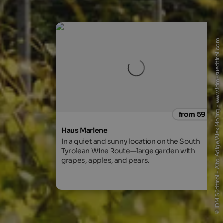
© IDM Südtirol - Alto Adige/Alex Moling - www.idm-suedtirol.com
from 59 €
Haus Marlene
In a quiet and sunny location on the South
Tyrolean Wine Route—large garden with
grapes, apples, and pears.