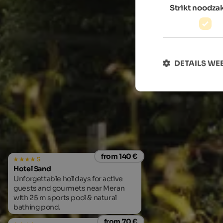
Strikt noodzak
DETAILS W
from 140 €
s
Hotel Sand
Unforgettable holidays for active
guests and gourmets near Meran
with 25 m sports pool & natural
bathing pond.
from 70 €