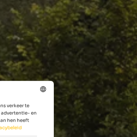
ns verkeer te
ENGLISH
 advertentie- en
DUTCH
aan hen heeft
vacybeleid