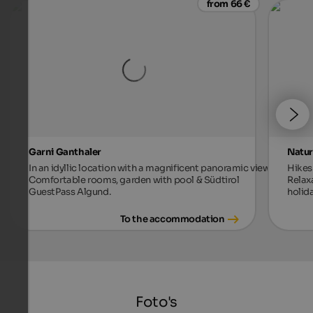
from 66 €
Garni Ganthaler
Natur
In an idyllic location with a magnificent panoramic view.
Hikes 
Comfortable rooms, garden with pool & Südtirol
Relax
GuestPass Algund.
holida
To the accommodation
Foto's