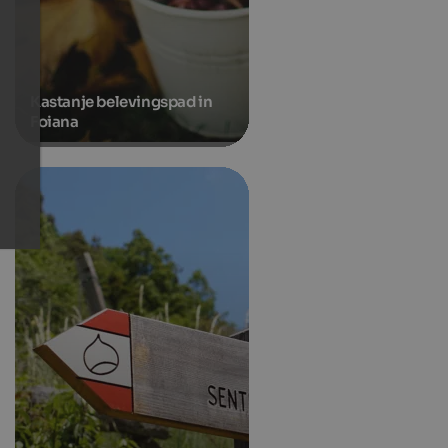
Kastanje belevingspad in
Foiana