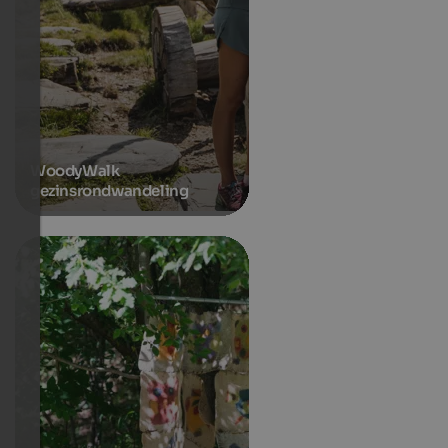
WoodyWalk
gezinsrondwandeling