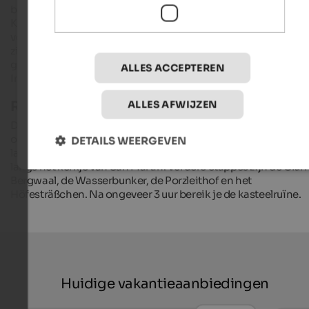
bovenste deel
van
het Val Venosta eigendom van de graven
Khuen-Belasi. Het kasteelcomplex in Val Venosta, dat ook te
voet vanuit Prad kan worden bereikt, betovert bezoekers met
zijn grootte en een prachtige frescocyclus, waarvan het
grootste deel nu echter alleen in het Ferdinandeum Museum 
ALLES ACCEPTEREN
Innsbruck te zien is.
Routebeschrijving:
ALLES AFWIJZEN
De gematigd moeilijke wandeling begint in
Glurns
en duurt
ongeveer drie en een half uur. Als je de wegwijzers volgt, kom 
DETAILS WEERGEVEN
langs de parochiekerk van San Pancrazio en na 20 minuten
langs het kerkje van San Martin. Verdere etappes zijn de Glur
Bergwaal, de Wasserbunker, de Porzleithof en het
Höfesträßchen. Na ongeveer 3 uur bereik je de kasteelruïne.
Huidige vakantieaanbiedingen