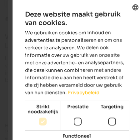
Family-run hotel | Montan in Southern South Tyrol
Sport & 
Deze website maakt gebruik
Themawandelingen
Ruïne kasteel Lichtenberg
van cookies.
ENGLISH
We gebruiken cookies om inhoud en
DUTCH
Wandeling naar de ruïne van kasteel
advertenties te personaliseren en om ons
Lichtenberg
verkeer te analyseren. We delen ook
informatie over uw gebruik van onze site
Lichtenberg betovert. Omgeven door 14 bergtopp
met onze advertentie- en analysepartners,
van drieduizend meter is de burchtruïne een van d
die deze kunnen combineren met andere
indrukwekkendste en historisch waardevolste
informatie die u aan hen heeft verstrekt of
bezienswaardigheden van Zuid-Tirol.
die zij hebben verzameld door uw gebruik
van hun diensten.
Privacybeleid
Wandelhotels in Zuid-Tirol
Strikt
Prestatie
Targeting
noodzakelijk
Het uitgebreide complex uit het begin van de 13e eeuw was to
1513 eigendom van de graven van Tirol. Tot op de dag van
Functioneel
vandaag zijn de vrij toegankelijke kasteelruïnes in het