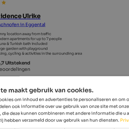
idence Ulrike
chnofen in Eggental
nny location away from traffic
dern apartments for up to 7 people
una & Turkish bath included
rge garden with playground
king, cycling & activities in the surrounding area
,7 Uitstekend
eoordelingen
te maakt gebruik van cookies.
okies om inhoud en advertenties te personaliseren en om o
delen ook informatie over uw gebruik van onze site met onze
, die deze kunnen combineren met andere informatie die u 
 zij hebben verzameld door uw gebruik van hun diensten.
Pri