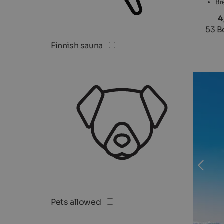
Br
4
53 B
Finnish sauna
Pets allowed