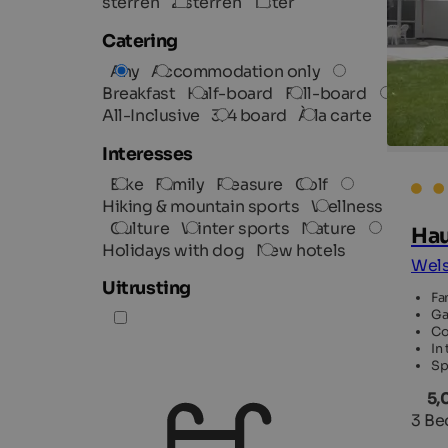
sterren
2 sterren
1 ster
Catering
Any
Accommodation only
Breakfast
Half-board
Full-board
All-Inclusive
3/4 board
À la carte
Interesses
Bike
Family
Pleasure
Golf
Hiking & mountain sports
Wellness
Culture
Winter sports
Nature
Hau
Holidays with dog
New hotels
Wels
Uitrusting
Fa
Ga
Co
In
Sp
5,
3 Be