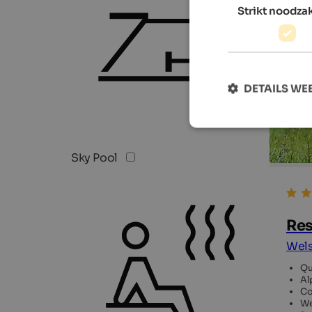
Strikt noodzak
DETAILS W
Sky Pool
Res
Wels
Qu
Al
Co
We