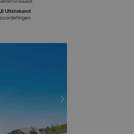
eakfast on request
,8 Uitstekend
eoordelingen