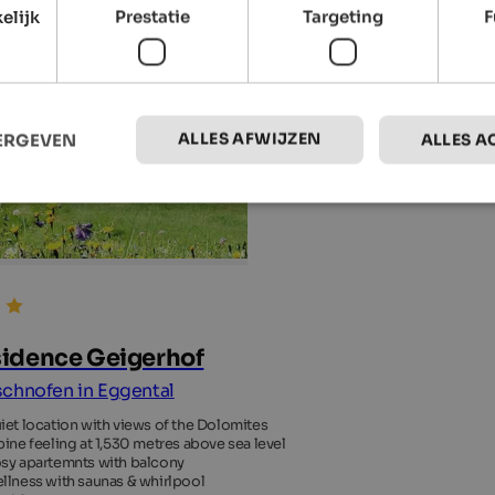
elijk
Prestatie
Targeting
F
ALLES AFWIJZEN
EERGEVEN
ALLES A
idence Geigerhof
chnofen in Eggental
iet location with views of the Dolomites
pine feeling at 1,530 metres above sea level
sy apartemnts with balcony
llness with saunas & whirlpool