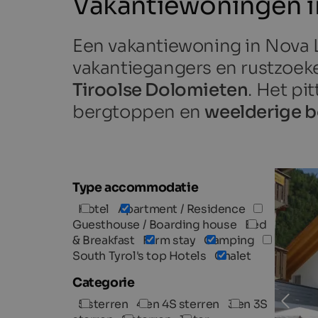
Vakantiewoningen i
Een vakantiewoning in Nova 
vakantiegangers en rustzoeke
Tiroolse Dolomieten
. Het pi
bergtoppen en
weelderige 
Type accommodatie
Hotel
Apartment / Residence
Guesthouse / Boarding house
Bed
& Breakfast
Farm stay
Camping
South Tyrol's top Hotels
Chalet
Categorie
5 sterren
4 en 4S sterren
3 en 3S