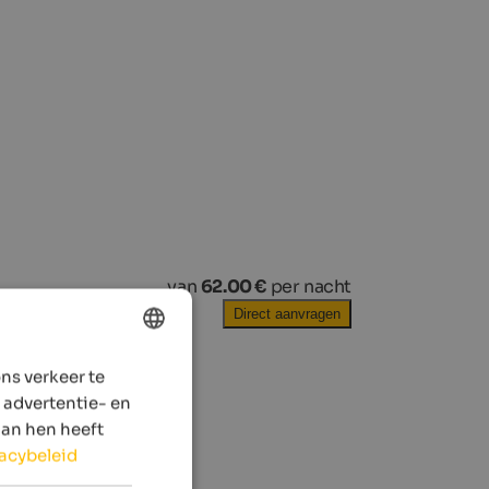
van
62.00 €
per nacht
Direct aanvragen
ns verkeer te
ENGLISH
 advertentie- en
DUTCH
aan hen heeft
vacybeleid