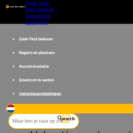
Logo zuid-
tirol-italie.nl -
Vakantie in
Zuid-Tirol
Zuid-Tirol beleven
Regio's en plaatsen
Accommodatie
Goed om te weten
Vakantieaanbiedingen
Accommodatie
Eggental
Nova 
search