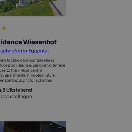
idence Wiesenhof
schnofen in Eggental
nny location & mountain views
door pool, sauna & panoramic terrace
ose to the village centre
sy apartments in Tyrolean style
al starting point for activities
4,8 Uitstekend
Beoordelingen