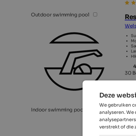
Outdoor swimming pool
Res
Wels
Su
Mo
Sa
La
Hi
4
30 B
Deze websi
We gebruiken co
Indoor swimming pool
analyseren. We 
analysepartners
verstrekt of die