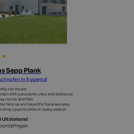
s Sepp Plank
chnofen in Eggental
mily-run house
rden with panoramic view and barbecue
sy rooms and flats
 the famous and beautiful Karersee area
orting opportunities in every season
0 Uitstekend
oordelingen