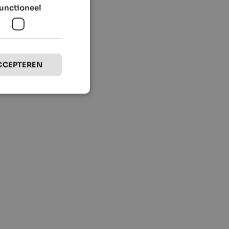
unctioneel
CCEPTEREN