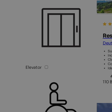
Res
Deut
Su
In
Cl
Co
Elevator
Ide
110 