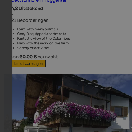
Deutschnofen in Eggental
4,8
Uitstekend
-
28 Beoordelingen
Farm with many animals
Cosy & equipped apartments
Fantastic view of the Dolomites
Help with the work on the farm
Variety of activities
van
60.00 €
per nacht
Direct aanvragen