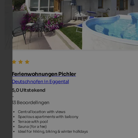
Ferienwohnungen Pichler
Deutschnofen in Eggental
5,0
Uitstekend
-
13 Beoordelingen
Central location with views
Spacious apartments with balcony
Terrace with pool
Sauna (for a fee)
Ideal for hiking, biking & winter holidays