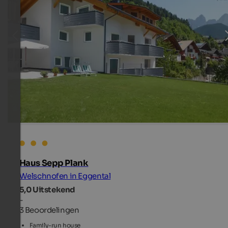
Haus Sepp Plank
Welschnofen in Eggental
5,0
Uitstekend
-
3 Beoordelingen
Family-run house