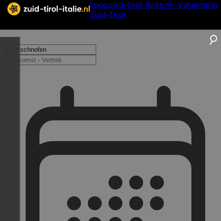
Logo zuid-tirol-italie.nl - Vakantie in
Zuid-Tirol