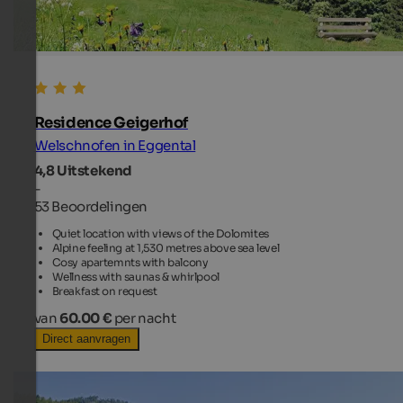
Residence Geigerhof
Welschnofen in Eggental
4,8
Uitstekend
-
53 Beoordelingen
Quiet location with views of the Dolomites
Alpine feeling at 1,530 metres above sea level
Cosy apartemnts with balcony
Wellness with saunas & whirlpool
Breakfast on request
van
60.00 €
per nacht
Direct aanvragen