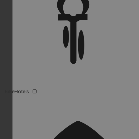
BikeHotels