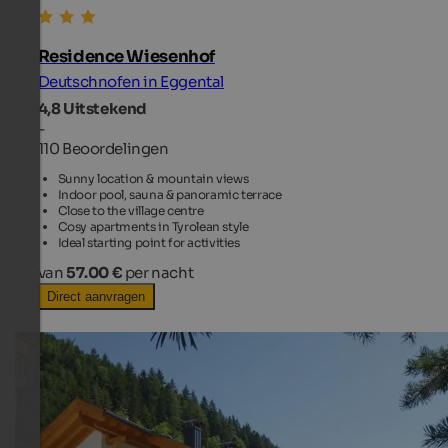
Residence Wiesenhof
Deutschnofen in Eggental
4,8
Uitstekend
-
110 Beoordelingen
Sunny location & mountain views
Indoor pool, sauna & panoramic terrace
Close to the village centre
Cosy apartments in Tyrolean style
Ideal starting point for activities
van
57.00 €
per nacht
Direct aanvragen