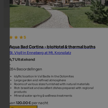
Aqua Bad Cortina - bioHotel & thermal baths
St. Vigil in Enneberg at Mt. Kronplatz
4,7
Uitstekend
-
284 Beoordelingen
Idyllic location in Val Badia in the Dolomites
Large garden and refined atmosphere
Rooms of various sizes furnished with natural materials
Rich breakfast and excellent dishes prepared with regional
products
Mineral water spring & wellness treatments
van
120.00 €
per nacht