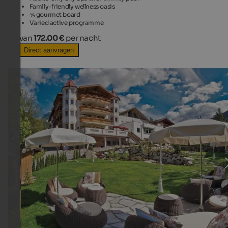
Family-friendly wellness oasis
¾ gourmet board
Varied active programme
van
172.00 €
per nacht
Direct aanvragen