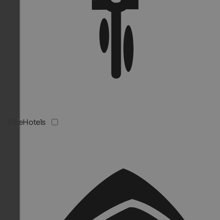
BikeHotels