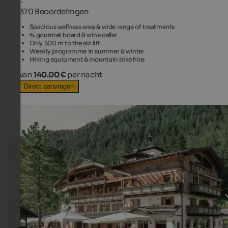
-
370 Beoordelingen
Spacious wellness area & wide range of treatments
¾ gourmet board & wine cellar
Only 500 m to the ski lift
Weekly programme in summer & winter
Hiking equipment & mountain bike hire
van
140.00 €
per nacht
Direct aanvragen