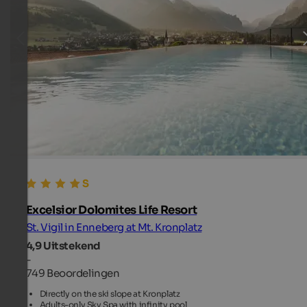
Excelsior Dolomites Life Resort
St. Vigil in Enneberg at Mt. Kronplatz
4,9
Uitstekend
-
749 Beoordelingen
Directly on the ski slope at Kronplatz
Adults-only Sky Spa with infinity pool