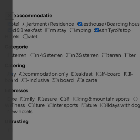
Type accommodatie
Hotel
Apartment / Residence
Guesthouse / Boarding hous
Bed & Breakfast
Farm stay
Camping
South Tyrol's top
Hotels
Chalet
Categorie
5 sterren
4 en 4S sterren
3 en 3S sterren
2 sterren
1 ster
Catering
Any
Accommodation only
Breakfast
Half-board
Full-
board
All-Inclusive
3/4 board
À la carte
Interesses
Bike
Family
Pleasure
Golf
Hiking & mountain sports
Wellness
Culture
Winter sports
Nature
Holidays with do
New hotels
Uitrusting