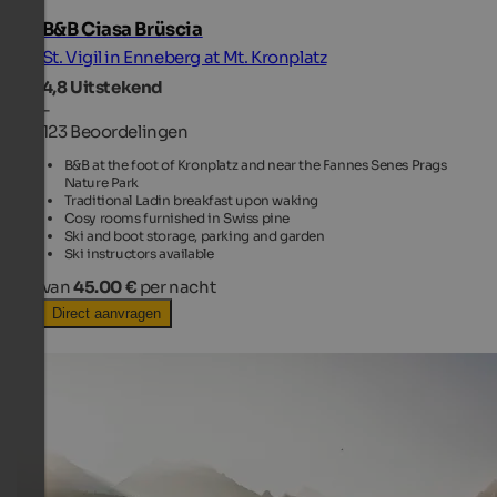
B&B Ciasa Brüscia
St. Vigil in Enneberg at Mt. Kronplatz
4,8
Uitstekend
-
123 Beoordelingen
B&B at the foot of Kronplatz and near the Fannes Senes Prags
Nature Park
Traditional Ladin breakfast upon waking
Cosy rooms furnished in Swiss pine
Ski and boot storage, parking and garden
Ski instructors available
van
45.00 €
per nacht
Direct aanvragen