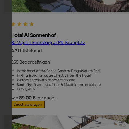
Hotel Al Sonnenhof
St. Vigil in Enneberg at Mt. Kronplatz
4,7
Uitstekend
-
258 Beoordelingen
In the heart of the Fanes-Sennes-Prags Nature Park
Hiking & biking routes directly from the hotel
Wellness area with panoramic views
South Tyrolean specialities & Mediterranean cuisine
Family-run
van
89.00 €
per nacht
Direct aanvragen