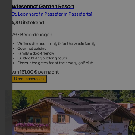
Wiesenhof Garden Resort
St. Leonhard in Passeier in Passeiertal
4,8
Uitstekend
-
797 Beoordelingen
Wellness for adults only & for the whole family
Gourmet cuisine
Family & dog-friendly
Guided hiking & biking tours
Discounted green fee at the nearby golf club
van
131.00 €
per nacht
Direct aanvragen