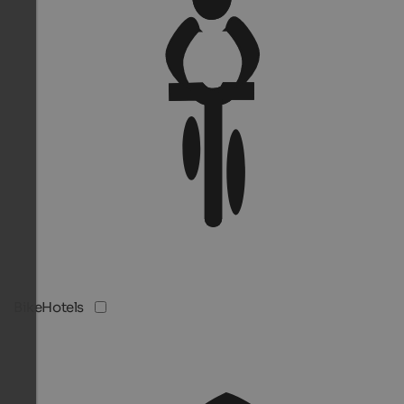
BikeHotels