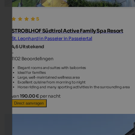
STROBLHOF Südtirol Active Family Spa Resort
St. Leonhard in Passeier in Passeiertal
4,6
Uitstekend
-
1102 Beoordelingen
Elegant rooms and suites with balconies
Ideal for families
Large, well-maintained wellness area
Excellent cuisine from morning to night
Horse riding and many sporting activities in the surrounding area
van
190.00 €
per nacht
Direct aanvragen