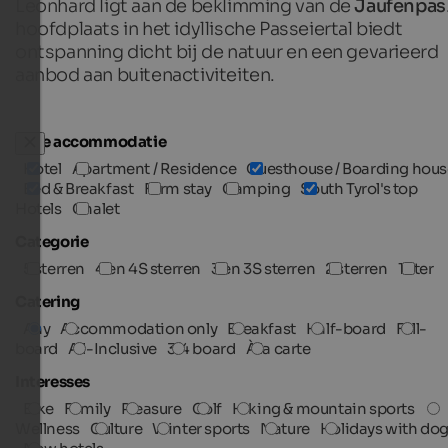
Leonhard ligt aan de beklimming van de
Jaufenpas
hoofdplaats in het idyllische Passeiertal biedt
ontspanning dicht bij de natuur en een gevarieerd
aanbod aan buitenactiviteiten.
Type accommodatie
Hotel
Apartment / Residence
Guesthouse / Boarding hous
Bed & Breakfast
Farm stay
Camping
South Tyrol's top
Hotels
Chalet
Categorie
5 sterren
4 en 4S sterren
3 en 3S sterren
2 sterren
1 ster
Catering
Any
Accommodation only
Breakfast
Half-board
Full-
board
All-Inclusive
3/4 board
À la carte
Interesses
Bike
Family
Pleasure
Golf
Hiking & mountain sports
Wellness
Culture
Winter sports
Nature
Holidays with do