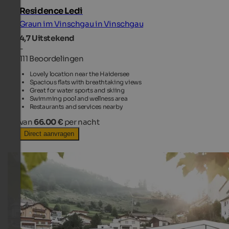
Residence Ledi
Graun im Vinschgau in Vinschgau
4,7
Uitstekend
-
111 Beoordelingen
Lovely location near the Haidersee
Spacious flats with breathtaking views
Great for water sports and skiing
Swimming pool and wellness area
Restaurants and services nearby
van
66.00 €
per nacht
Direct aanvragen