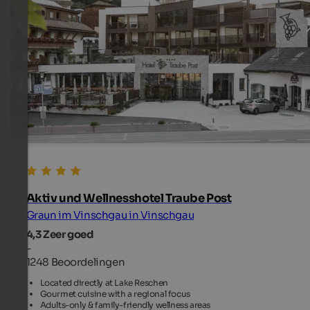
Aktiv und Wellnesshotel Traube Post
Graun im Vinschgau in Vinschgau
4,3
Zeer goed
-
1248 Beoordelingen
Located directly at Lake Reschen
Gourmet cuisine with a regional focus
Adults-only & family-friendly wellness areas