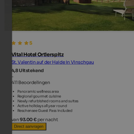
Vital Hotel Ortlerspitz
St. Valentin auf der Haide in Vinschgau
4,8
Uitstekend
-
411 Beoordelingen
Panoramic wellness area
Regional gourmet cuisine
Newly refurbished rooms and suites
Active holidays all year round
Reschensee Guest Pass included
van
93.00 €
per nacht
Direct aanvragen