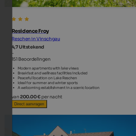
Residence Froy
Reschen in Vinschgau
4,7
Uitstekend
-
151 Beoordelingen
Modern apartments with lake views
Breakfast and wellness facilities included
Peaceful location on Lake Reschen
Ideal for summer and winter sports
A welcoming establishment in a scenic location
van
200.00 €
per nacht
Direct aanvragen