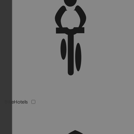
BikeHotels