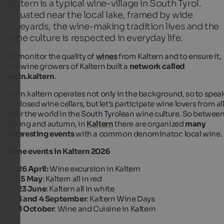
Kaltern is a typical wine-village in South Tyrol.
Situated near the local lake, framed by wide
vineyards, the wine-making tradition lives and the
wine culture is respected in everyday life.
To monitor the quality of
wines
from Kaltern and to ensure it,
the wine growers of Kaltern built a
network called
wein.kaltern
.
wein.kaltern operates not only in the background, so to spea
in closed wine cellars, but let’s participate wine lovers from al
over the world in the South Tyrolean wine culture. So betwee
spring and autumn, in
Kaltern
there are organized
many
interesting events
with a common denominator: local wine
Wine events in Kaltern 2026
26 April:
Wine excursion in Kaltern
15 May
: Kaltern all in red
23 June
: Kaltern all in white
3 and 4 September
: Kaltern Wine Days
3 October
: Wine and Cuisine in Kaltern