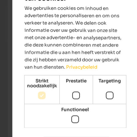
We gebruiken cookies om inhoud en
DUTCH
Naturhotel Waldheim
Hotel
advertenties te personaliseren en om ons
Hikes and wellness in Altrei! 7 nights at the price of 6.
Genui
verkeer te analyseren. We delen ook
Relaxation and tranquillity you expect from your
the 4
holiday.
informatie over uw gebruik van onze site
met onze advertentie- en analysepartners,
To the offer
die deze kunnen combineren met andere
informatie die u aan hen heeft verstrekt of
die zij hebben verzameld door uw gebruik
van hun diensten.
Privacybeleid
Strikt
Prestatie
Targeting
noodzakelijk
Functioneel
Tourismusverein Kaltern