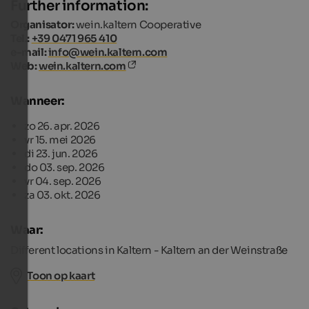
Further information:
Organisator:
wein.kaltern Cooperative
Tel.:
+39 0471 965 410
e-mail:
info@wein.kaltern.com
Web:
wein.kaltern.com
Wanneer:
zo 26. apr. 2026
vr 15. mei 2026
di 23. jun. 2026
do 03. sep. 2026
vr 04. sep. 2026
za 03. okt. 2026
Waar:
Different locations in Kaltern - Kaltern an der Weinstraße
Toon op kaart