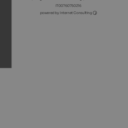
IT00760750216
Internet Consultin
powered by Internet Consulting