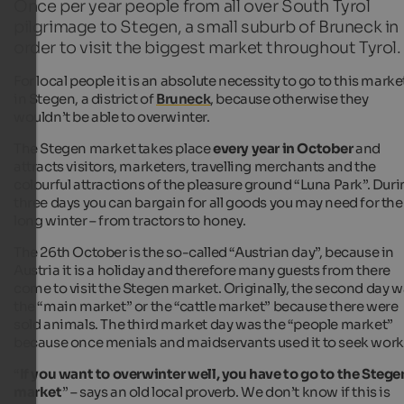
Once per year people from all over South Tyrol
pilgrimage to Stegen, a small suburb of Bruneck in
order to visit the biggest market throughout Tyrol.
For local people it is an absolute necessity to go to this marke
in Stegen, a district of
Bruneck
, because otherwise they
wouldn’t be able to overwinter.
The Stegen market takes place
every year in October
and
attracts visitors, marketers, travelling merchants and the
colourful attractions of the pleasure ground “Luna Park”. Dur
three days you can bargain for all goods you may need for the
long winter – from tractors to honey.
The 26th October is the so-called “Austrian day”, because in
Austria it is a holiday and therefore many guests from there
come to visit the Stegen market. Originally, the second day 
the “main market” or the “cattle market” because there were
sold animals. The third market day was the “people market”
because once menials and maidservants used it to seek work
“
If you want to overwinter well, you have to go to the Stege
market
” – says an old local proverb. We don’t know if this is