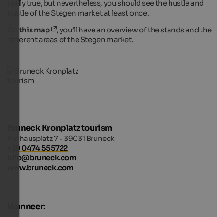
really true, but nevertheless, you should see the hustle and
bustle of the Stegen market at least once.
On
this map
, you’ll have an overview of the stands and the
different areas of the Stegen market.
Bruneck Kronplatz tourism
Rathausplatz 7 - 39031 Bruneck
+39 0474 555722
info@bruneck.com
www.bruneck.com
Wanneer: