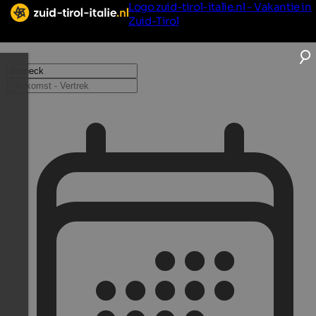
Logo zuid-tirol-italie.nl - Vakantie in
Zuid-Tirol