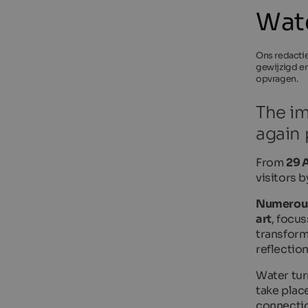
Wate
Ons redactie
gewijzigd en
opvragen.
The im
again
From
29 A
visitors b
Numerous
art
, focu
transform
reflectio
Water turn
take plac
connecti