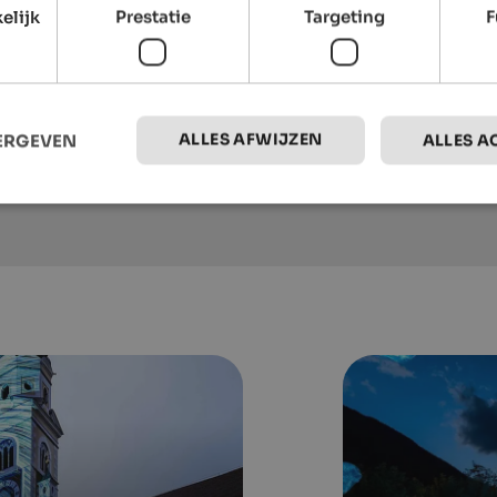
Granpanorama Hotel Sambergerhof
elijk
Prestatie
Targeting
F
Holidays at a heavenly altitude of 1500
metres and with 54 kilometres Dolomites
view, the ideal place to explore South Tyrol!
To the hotel
ALLES AFWIJZEN
EERGEVEN
ALLES A