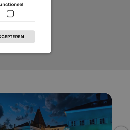
unctioneel
CCEPTEREN