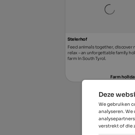
Steierhof
Feed animals together, discover 
relax – an unforgettable family ho
farm in South Tyrol.
Farm holida
Deze websi
We gebruiken co
analyseren. We 
analysepartners
verstrekt of die