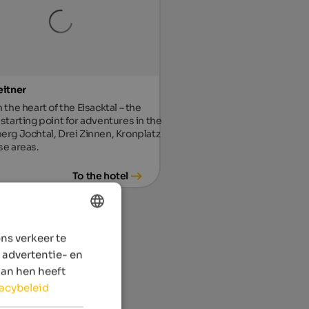
eitner
 the heart of the Eisacktal – the
 starting point for adventures in the
erg Jochtal, Drei Zinnen, Kronplatz
se areas.
To the hotel
ns verkeer te
ENGLISH
 advertentie- en
DUTCH
aan hen heeft
vacybeleid