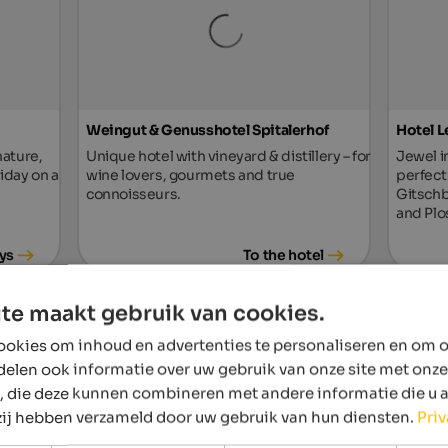
Weingut & Genusshotel Spitalerhof
Hotel L
nature,
Unique hotel with vineyard & distillery – for
Jewel in
liday on a
wine lovers, gourmets and true
perfect
connoisseurs.
Gitschb
and Plo
ys
To the hotel
from 98 €
te maakt gebruik van cookies.
okies om inhoud en advertenties te personaliseren en om o
delen ook informatie over uw gebruik van onze site met onze
, die deze kunnen combineren met andere informatie die u 
 zij hebben verzameld door uw gebruik van hun diensten.
Pri