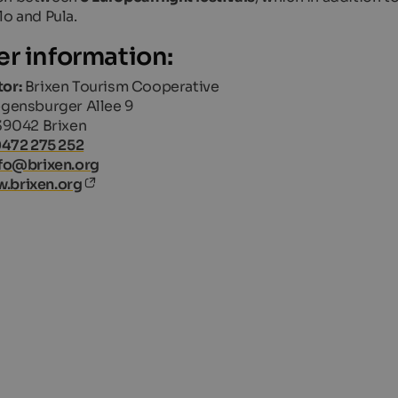
lo and Pula.
er information:
or:
Brixen Tourism Cooperative
gensburger Allee 9
39042 Brixen
0472 275 252
nfo@brixen.org
.brixen.org