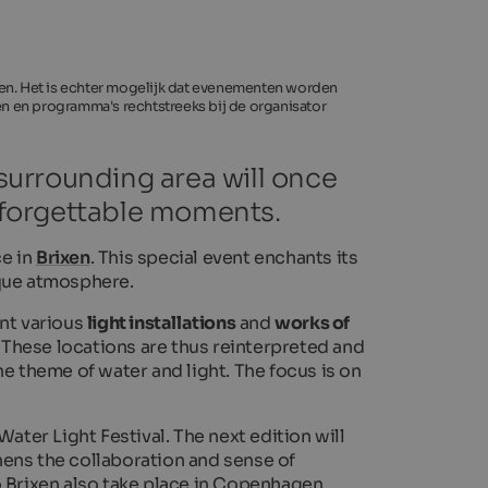
even. Het is echter mogelijk dat evenementen worden
den en programma's rechtstreeks bij de organisator
 surrounding area will once
nforgettable moments.
ce in
Brixen
. This special event enchants its
nique atmosphere.
ent various
light installations
and
works of
. These locations are thus reinterpreted and
he theme of water and light. The focus is on
 Water Light Festival. The next edition will
thens the collaboration and sense of
to Brixen also take place in Copenhagen,