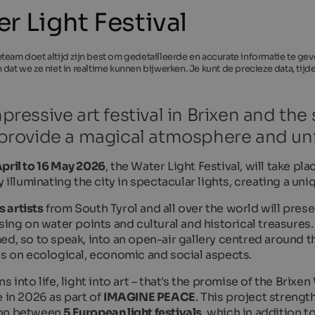
r Light Festival
team doet altijd zijn best om gedetailleerde en accurate informatie te g
 dat we ze niet in realtime kunnen bijwerken. Je kunt de precieze data, tij
pressive art festival in Brixen and the
 provide a magical atmosphere and u
pril to 16 May 2026
, the Water Light Festival, will take pla
y illuminating the city in spectacular lights, creating a u
 artists
from South Tyrol and all over the world will pres
ssing on water points and cultural and historical treasures
ed, so to speak, into an open-air gallery centred around t
ns on ecological, economic and social aspects.
s into life, light into art – that's the promise of the Brixen
e in 2026 as part of
IMAGINE PEACE
. This project streng
on between
5 European light festivals
, which in addition 