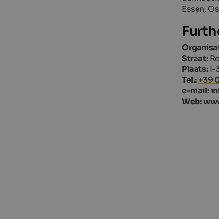
Essen, Os
Furth
Organisat
Straat:
Re
Plaats:
I-
Tel.:
+39 
e-mail:
i
Web:
www