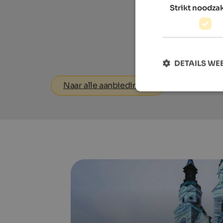
Strikt noodzak
DETAILS W
Naar alle aanbiedingen