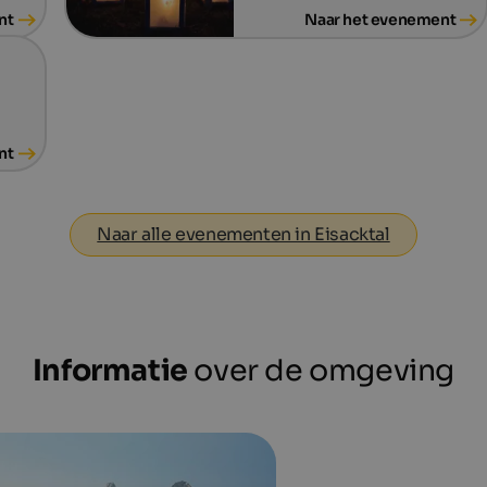
nt
Naar het evenement
nt
Naar alle evenementen in Eisacktal
Informatie
over de omgeving