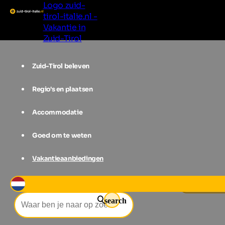
Logo zuid-
tirol-italie.nl -
Vakantie in
Zuid-Tirol
Zuid-Tirol beleven
Regio's en plaatsen
Accommodatie
Goed om te weten
Vakantieaanbiedingen
Evenementen Zuid-Tirol
Water Ligh
search