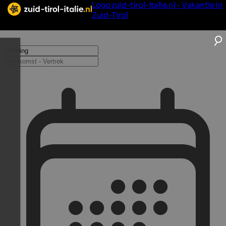
Logo zuid-tirol-italie.nl - Vakantie in
Zuid-Tirol