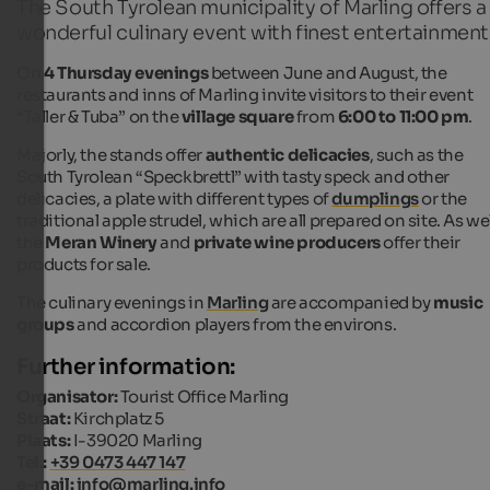
The South Tyrolean municipality of Marling offers a
wonderful culinary event with finest entertainment
On
4 Thursday evenings
between June and August, the
restaurants and inns of Marling invite visitors to their event
“Taller & Tuba” on the
village square
from
6:00 to 11:00 pm
.
Majorly, the stands offer
authentic delicacies
, such as the
South Tyrolean “Speckbrettl” with tasty speck and other
delicacies, a plate with different types of
dumplings
or the
traditional apple strudel, which are all prepared on site. As wel
the
Meran Winery
and
private wine producers
offer their
products for sale.
The culinary evenings in
Marling
are accompanied by
music
groups
and accordion players from the environs.
Further information:
Organisator:
Tourist Office Marling
Straat:
Kirchplatz 5
Plaats:
I-39020 Marling
Tel.:
+39 0473 447 147
e-mail:
info@marling.info