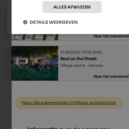
ALLES AFWIJZEN
22.08.2026, 05.09.2026, …
Farmers' market in Ulten
DETAILS WEERGEVEN
Village centre - St. Walburg
Naar het eveneme
12.08.2026, 19.08.2026, …
Beat on the Street
Village centre - Naturns
Naar het eveneme
Naar alle evenementen in Meran and environs