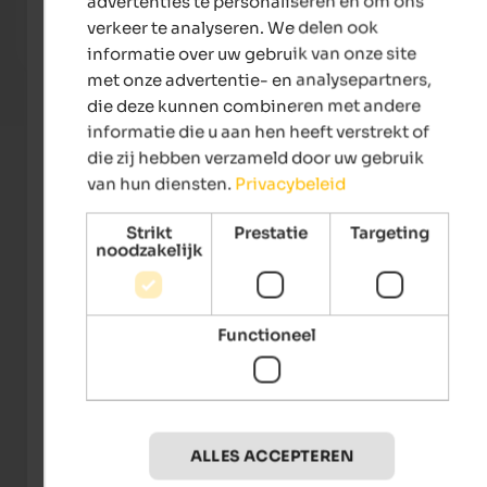
advertenties te personaliseren en om ons
the sun terrace & hiking bliss!
Pools
verkeer te analyseren. We delen ook
informatie over uw gebruik van onze site
To the hotel
met onze advertentie- en analysepartners,
die deze kunnen combineren met andere
informatie die u aan hen heeft verstrekt of
die zij hebben verzameld door uw gebruik
van hun diensten.
Privacybeleid
Strikt
Prestatie
Targeting
noodzakelijk
Functioneel
Tourismusverein Marling
ALLES ACCEPTEREN
Evenementen
in Meran and environs