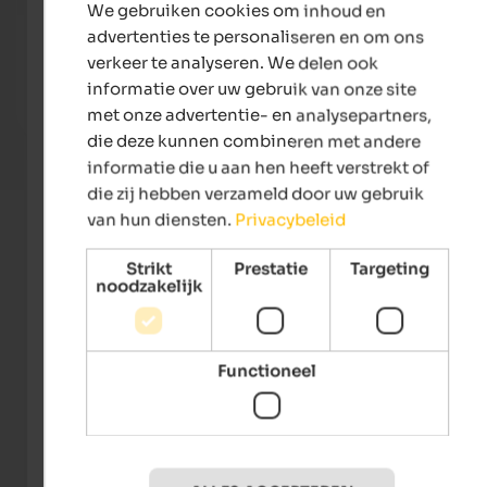
We gebruiken cookies om inhoud en
DUTCH
advertenties te personaliseren en om ons
Falkensteiner Hotel Antholz
SOLVI
verkeer te analyseren. We delen ook
Experience a romantic getaway for two in our hideaway,
An in
far away from the hustle and bustle of everyday life.
informatie over uw gebruik van onze site
met onze advertentie- en analysepartners,
To the hotel
die deze kunnen combineren met andere
informatie die u aan hen heeft verstrekt of
die zij hebben verzameld door uw gebruik
van hun diensten.
Privacybeleid
Strikt
Prestatie
Targeting
noodzakelijk
Functioneel
Skirama Kronplatz/Gianvito Coco