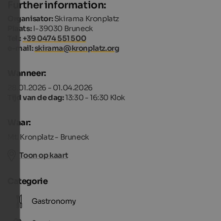
Further information:
Organisator:
Skirama Kronplatz
Plaats:
I-39030 Bruneck
Tel.:
+39 0474 551 500
e-mail:
skirama@kronplatz.org
Wanneer:
28.01.2026 - 01.04.2026
Tijd van de dag:
13:30 - 16:30 Klok
Waar:
Mt. Kronplatz - Bruneck
Toon op kaart
Categorie
Gastronomy