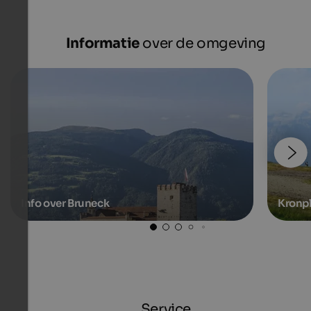
Informatie
over de omgeving
Info over Bruneck
Kronpl
Service