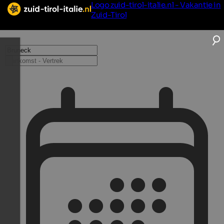
Logo zuid-tirol-italie.nl - Vakantie in
Zuid-Tirol