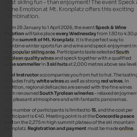
First skiing fun - than enjoyment! The event Speck 
Wine Emotion at Mt. Kronplatz offers this exciting
combination.
From 28 January to 1 April 2026, the event
Speck & Wine
Emotion
will take place
every Wednesday
from 1:30 to 4:30
on the
summit of Mt. Kronplatz
. It is the perfect way to
combine winter sports fun and wine and speck enjoyment in
the
popular skiing area
. Participants taste selected
South
Tyrolean quality wines
and speck together with a qualified
wine sommelier
in
3 ski huts
at 2,000 metres above sea level
A
ski instructor
accompanies you from hut to hut. The tastin
includes fruity
white wines
as well as strong
red wines
. In
addition, regional delicacies are served with the fine wines
from renowned
South Tyrolean wineries
– relaxed enjoymen
in a pleasant atmosphere and with fantastic panoramas.
The number of participants is limited to
15
, and the cost per
participant is €40. Meeting point is at the
Concordia peace
bell
on the 2,275 m high summit plateau of the ski mountain
Kronplatz.
Registration and payment
must be made
online
.