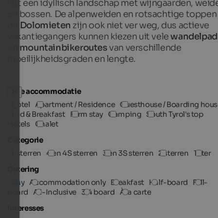
ligt een idyllisch landschap met wijngaarden, weid
en bossen. De alpenweiden en rotsachtige toppen
de
Dolomieten
zijn ook niet ver weg, dus actieve
vakantiegangers kunnen kiezen uit vele
wandelpad
en
mountainbikeroutes
van verschillende
moeilijkheidsgraden en lengte.
Type accommodatie
Hotel
Apartment / Residence
Guesthouse / Boarding hous
Bed & Breakfast
Farm stay
Camping
South Tyrol's top
Hotels
Chalet
Categorie
5 sterren
4 en 4S sterren
3 en 3S sterren
2 sterren
1 ster
Catering
Any
Accommodation only
Breakfast
Half-board
Full-
board
All-Inclusive
3/4 board
À la carte
Interesses