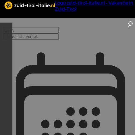
Logo zuid-tirol-italie.nl - Vakantie in
Zuid-Tirol