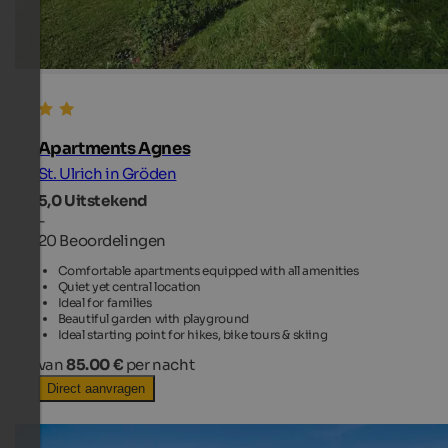
Apartments Agnes
St. Ulrich in Gröden
5,0
Uitstekend
-
20 Beoordelingen
Comfortable apartments equipped with all amenities
Quiet yet central location
Ideal for families
Beautiful garden with playground
Ideal starting point for hikes, bike tours & skiing
van
85.00 €
per nacht
Direct aanvragen