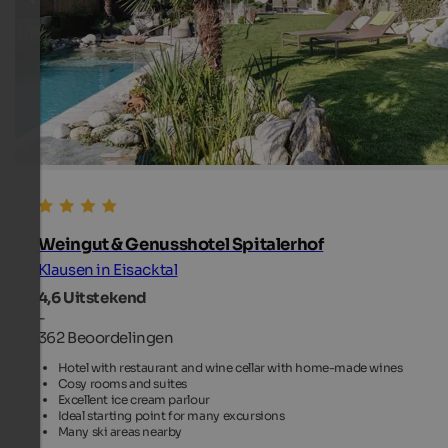
Weingut & Genusshotel Spitalerhof
Klausen in Eisacktal
4,6
Uitstekend
-
362 Beoordelingen
Hotel with restaurant and wine cellar with home-made wines
Cosy rooms and suites
Excellent ice cream parlour
Ideal starting point for many excursions
Many ski areas nearby