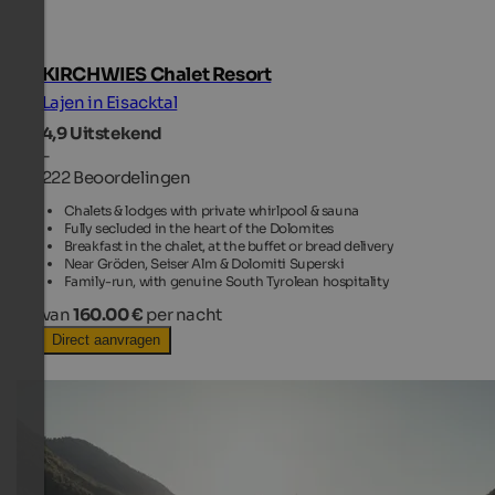
KIRCHWIES Chalet Resort
Lajen in Eisacktal
4,9
Uitstekend
-
222 Beoordelingen
Chalets & lodges with private whirlpool & sauna
Fully secluded in the heart of the Dolomites
Breakfast in the chalet, at the buffet or bread delivery
Near Gröden, Seiser Alm & Dolomiti Superski
Family-run, with genuine South Tyrolean hospitality
van
160.00 €
per nacht
Direct aanvragen