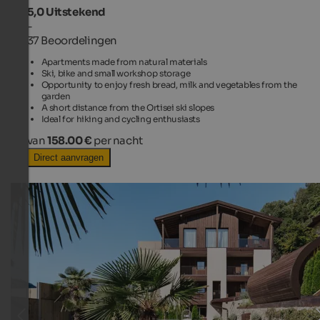
5,0
Uitstekend
-
37 Beoordelingen
Apartments made from natural materials
Ski, bike and small workshop storage
Opportunity to enjoy fresh bread, milk and vegetables from the
garden
A short distance from the Ortisei ski slopes
Ideal for hiking and cycling enthusiasts
van
158.00 €
per nacht
Direct aanvragen