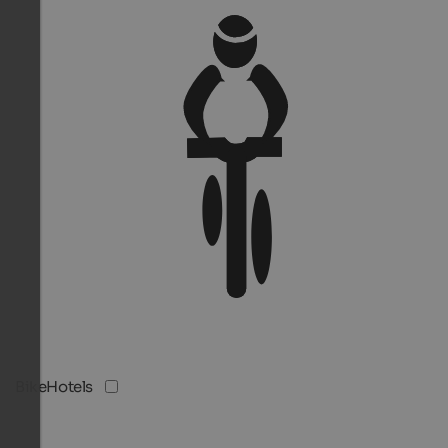
BikeHotels