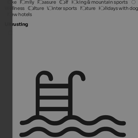
Bike
Family
Pleasure
Golf
Hiking & mountain sports
Wellness
Culture
Winter sports
Nature
Holidays with do
New hotels
Uitrusting