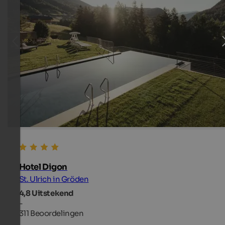
Hotel Digon
St. Ulrich in Gröden
4,8
Uitstekend
-
311 Beoordelingen