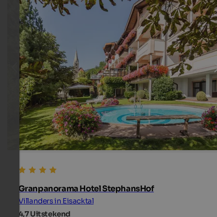
Granpanorama Hotel StephansHof
Villanders in Eisacktal
4,7
Uitstekend