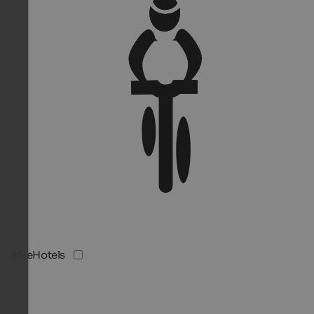
BikeHotels