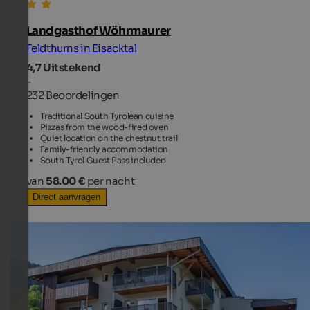
Landgasthof Wöhrmaurer
Feldthurns in Eisacktal
4,7
Uitstekend
-
232 Beoordelingen
Traditional South Tyrolean cuisine
Pizzas from the wood-fired oven
Quiet location on the chestnut trail
Family-friendly accommodation
South Tyrol Guest Pass included
van
58.00 €
per nacht
Direct aanvragen