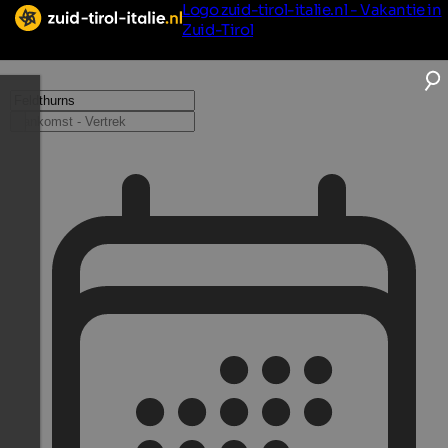
Logo zuid-tirol-italie.nl - Vakantie in
Zuid-Tirol