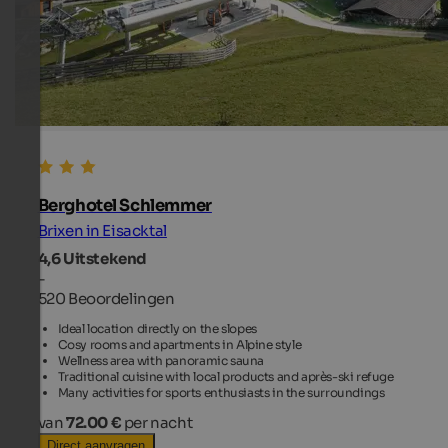
Berghotel Schlemmer
Brixen in Eisacktal
4,6
Uitstekend
-
520 Beoordelingen
Ideal location directly on the slopes
Cosy rooms and apartments in Alpine style
Wellness area with panoramic sauna
Traditional cuisine with local products and après-ski refuge
Many activities for sports enthusiasts in the surroundings
van
72.00 €
per nacht
Direct aanvragen