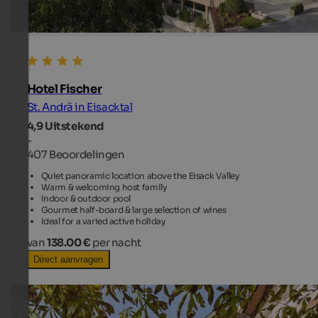
Hotel Fischer
St. Andrä in Eisacktal
4,9
Uitstekend
-
407 Beoordelingen
Quiet panoramic location above the Eisack Valley
Warm & welcoming host family
Indoor & outdoor pool
Gourmet half-board & large selection of wines
Ideal for a varied active holiday
van
138.00 €
per nacht
Direct aanvragen