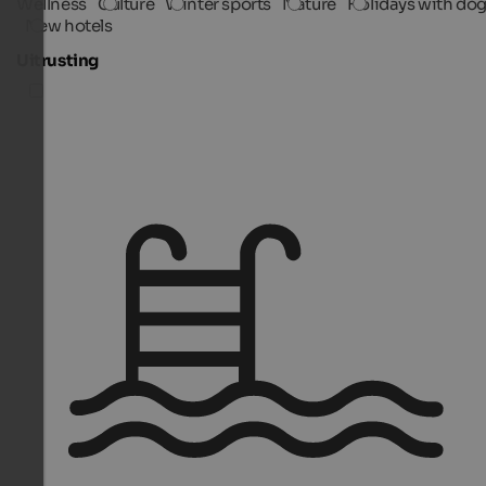
Wellness
Culture
Winter sports
Nature
Holidays with do
New hotels
Uitrusting