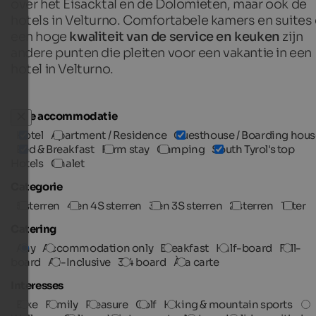
over het Eisacktal en de Dolomieten, maar ook de
hotels in Velturno. Comfortabele kamers en suites
een hoge
kwaliteit van de service en keuken
zijn
andere punten die pleiten voor een vakantie in een
hotel in Velturno.
Type accommodatie
Hotel
Apartment / Residence
Guesthouse / Boarding hous
Bed & Breakfast
Farm stay
Camping
South Tyrol's top
Hotels
Chalet
Categorie
5 sterren
4 en 4S sterren
3 en 3S sterren
2 sterren
1 ster
Catering
Any
Accommodation only
Breakfast
Half-board
Full-
board
All-Inclusive
3/4 board
À la carte
Interesses
Bike
Family
Pleasure
Golf
Hiking & mountain sports