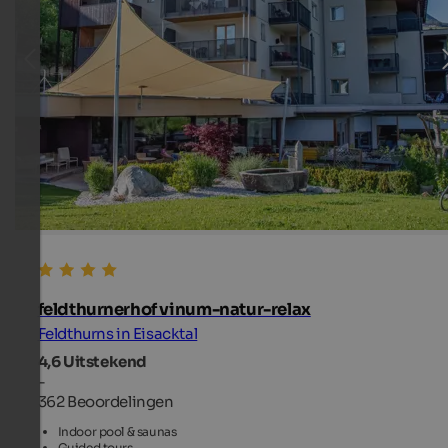
feldthurnerhof vinum-natur-relax
Feldthurns in Eisacktal
4,6
Uitstekend
-
362 Beoordelingen
Indoor pool & saunas
Guided tours