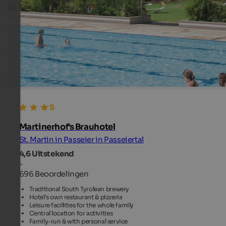
Martinerhof's Brauhotel
St. Martin in Passeier in Passeiertal
4,6
Uitstekend
-
696 Beoordelingen
Traditional South Tyrolean brewery
Hotel's own restaurant & pizzeria
Leisure facilities for the whole family
Central location for activities
Family-run & with personal service