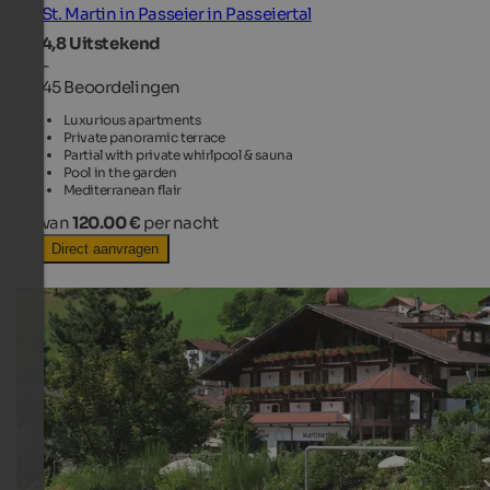
St. Martin in Passeier in Passeiertal
4,8
Uitstekend
-
45 Beoordelingen
Luxurious apartments
Private panoramic terrace
Partial with private whirlpool & sauna
Pool in the garden
Mediterranean flair
van
120.00 €
per nacht
Direct aanvragen