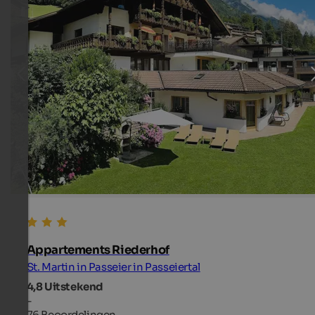
Appartements Riederhof
St. Martin in Passeier in Passeiertal
4,8
Uitstekend
-
76 Beoordelingen