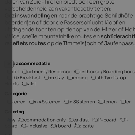
dalen van Zuid-Tirol en biedt ook een grote
verscheidenheid aan vakantieactiviteiten:
Gezinswandelingen
naar de prachtige Schildhöfe
boerderijen of door de Passerschlucht kloof en
uitdagende tochten op de top van de Hirzer of Ho
Wilde, snelle mountainbike routes en
schilderacht
racefiets routes
op de Timmelsjoch of Jaufenpass
Type accommodatie
Hotel
Apartment / Residence
Guesthouse / Boarding hous
Bed & Breakfast
Farm stay
Camping
South Tyrol's top
Hotels
Chalet
Categorie
5 sterren
4 en 4S sterren
3 en 3S sterren
2 sterren
1 ster
Catering
Any
Accommodation only
Breakfast
Half-board
Full-
board
All-Inclusive
3/4 board
À la carte