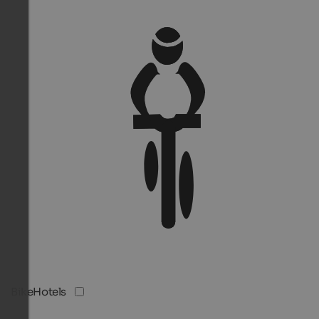
BikeHotels