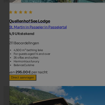
Quellenhof See Lodge
St. Martin in Passeier in Passeiertal
4,9
Uitstekend
-
211 Beoordelingen
4,500 m² bathing lake
For guests aged 14 and over
26 villas and suites
Harmonious luxury
BalanceCuisine
van
295.00 €
per nacht
Direct aanvragen