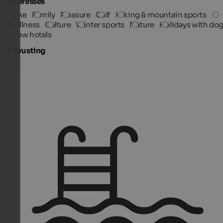
Interesses
Bike
Family
Pleasure
Golf
Hiking & mountain sports
Wellness
Culture
Winter sports
Nature
Holidays with do
New hotels
Uitrusting