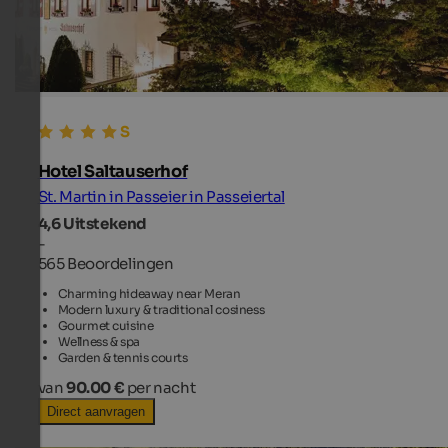
Hotel Saltauserhof
St. Martin in Passeier in Passeiertal
4,6
Uitstekend
-
565 Beoordelingen
Charming hideaway near Meran
Modern luxury & traditional cosiness
Gourmet cuisine
Wellness & spa
Garden & tennis courts
van
90.00 €
per nacht
Direct aanvragen