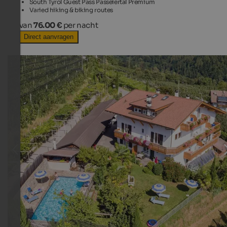
South Tyrol Guest Pass Passeiertal Premium
Varied hiking & biking routes
van
76.00 €
per nacht
Direct aanvragen