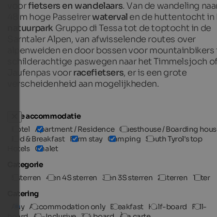
voor
fietsers en wandelaars
. Van de wandeling naa
48 m hoge Passeirer
waterval
en de huttentocht in
natuurpark
Gruppo di Tessa tot de toptocht in de
Sarntaler Alpen, van afwisselende routes over
alpenweiden en door bossen voor mountainbikers 
schilderachtige paswegen naar het Timmelsjoch o
Jaufenpas voor
racefietsers
, er is een grote
verscheidenheid aan mogelijkheden.
Type accommodatie
Hotel
Apartment / Residence
Guesthouse / Boarding hous
Bed & Breakfast
Farm stay
Camping
South Tyrol's top
Hotels
Chalet
Categorie
5 sterren
4 en 4S sterren
3 en 3S sterren
2 sterren
1 ster
Catering
Any
Accommodation only
Breakfast
Half-board
Full-
board
All-Inclusive
3/4 board
À la carte