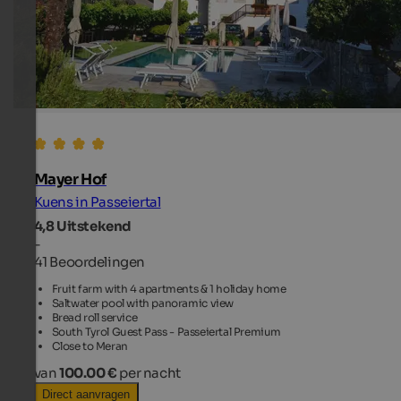
Mayer Hof
Kuens in Passeiertal
4,8
Uitstekend
-
41 Beoordelingen
Fruit farm with 4 apartments & 1 holiday home
Saltwater pool with panoramic view
Bread roll service
South Tyrol Guest Pass - Passeiertal Premium
Close to Meran
van
100.00 €
per nacht
Direct aanvragen