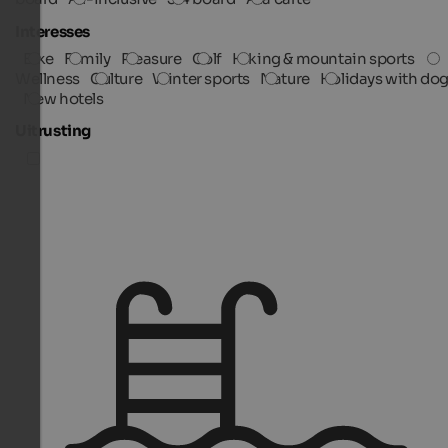
Interesses
Bike
Family
Pleasure
Golf
Hiking & mountain sports
Wellness
Culture
Winter sports
Nature
Holidays with do
New hotels
Uitrusting