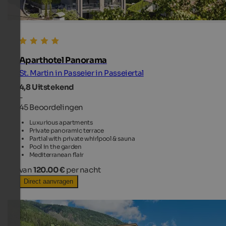
Aparthotel Panorama
St. Martin in Passeier in Passeiertal
4,8
Uitstekend
-
45 Beoordelingen
Luxurious apartments
Private panoramic terrace
Partial with private whirlpool & sauna
Pool in the garden
Mediterranean flair
van
120.00 €
per nacht
Direct aanvragen