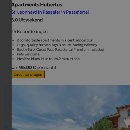
Apartments Hubertus
St. Leonhard in Passeier in Passeiertal
5,0
Uitstekend
-
26 Beoordelingen
2 comfortable apartments in a central position
High-quality furnishings & south-facing balcony
South Tyrol Guest Pass Passeiertal Premium included
Pets welcome
Ideal for hikes, bike tours & excursions
van
95.00 €
per nacht
Direct aanvragen