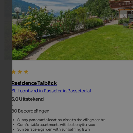
Residence Talblick
St. Leonhard in Passeier in Passeiertal
5,0
Uitstekend
-
80 Beoordelingen
Sunny panoramic location close to the village centre
Comfortable apartments with balcony/terrace
Sun terrace & garden with sunbathing lawn