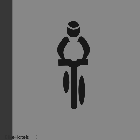
BikeHotels