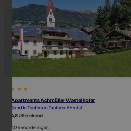
Apartments Achmüller Wastelhofer
Sand in Taufers in Tauferer Ahrntal
4,8
Uitstekend
-
40 Beoordelingen