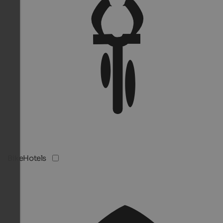
BikeHotels