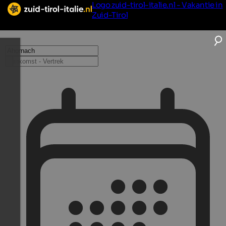
Logo zuid-tirol-italie.nl - Vakantie in
Zuid-Tirol