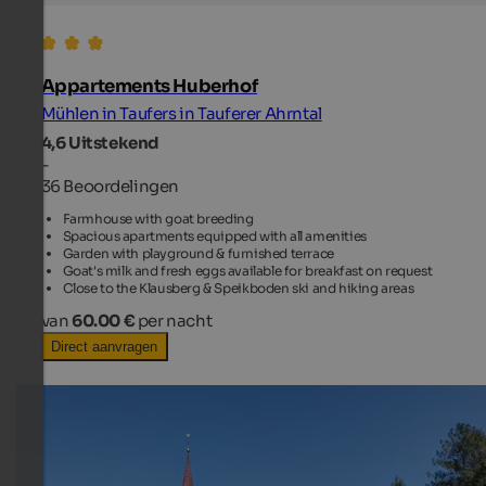
Appartements Huberhof
Mühlen in Taufers in Tauferer Ahrntal
4,6
Uitstekend
-
36 Beoordelingen
Farmhouse with goat breeding
Spacious apartments equipped with all amenities
Garden with playground & furnished terrace
Goat's milk and fresh eggs available for breakfast on request
Close to the Klausberg & Speikboden ski and hiking areas
van
60.00 €
per nacht
Direct aanvragen