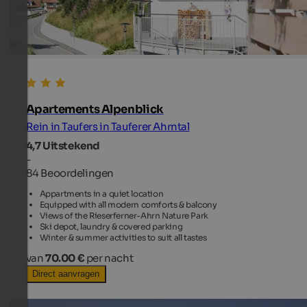
Apartements Alpenblick
Rein in Taufers in Tauferer Ahrntal
4,7
Uitstekend
-
84 Beoordelingen
Appartments in a quiet location
Equipped with all modern comforts & balcony
Views of the Rieserferner-Ahrn Nature Park
Ski depot, laundry & covered parking
Winter & summer activities to suit all tastes
van
70.00 €
per nacht
Direct aanvragen