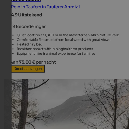
Rein in Taufers in Tauferer Ahrntal
4,9
Uitstekend
-
19 Beoordelingen
Quiet location at 1,800 m in the Rieserferner-Ahrn Nature Park
Comfortable flats made from local wood with great views
Heated hay bed
Breakfast basket with biological farm products
Equipment hire & animal experience for families
van
75.00 €
per nacht
Direct aanvragen