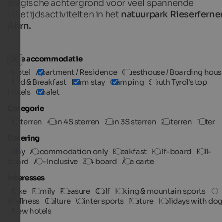
magische achtergrond voor veel spannende
vrijetijdsactiviteiten in het
natuurpark Rieserferne
Ahrn.
Type accommodatie
Hotel
Apartment / Residence
Guesthouse / Boarding hous
Bed & Breakfast
Farm stay
Camping
South Tyrol's top
Hotels
Chalet
Categorie
5 sterren
4 en 4S sterren
3 en 3S sterren
2 sterren
1 ster
Catering
Any
Accommodation only
Breakfast
Half-board
Full-
board
All-Inclusive
3/4 board
À la carte
Interesses
Bike
Family
Pleasure
Golf
Hiking & mountain sports
Wellness
Culture
Winter sports
Nature
Holidays with do
New hotels