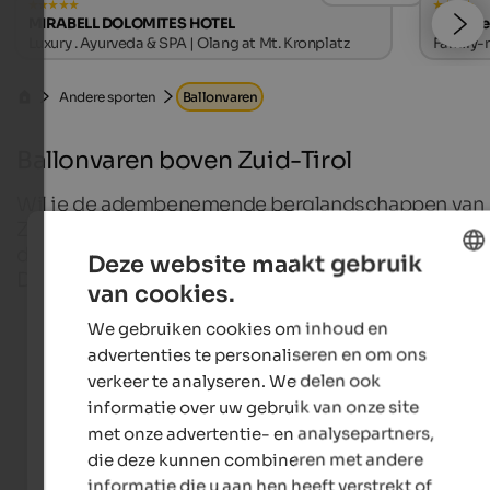
MIRABELL DOLOMITES HOTEL
Hotel T
Luxury . Ayurveda & SPA | Olang at Mt. Kronplatz
Family-r
Andere sporten
Ballonvaren
Ballonvaren boven Zuid-Tirol
Wil je de adembenemende berglandschappen van
Zuid-Tirol van bovenaf bewonderen? Trakteer jezel
dan op iets unieks en zweef in een luchtballon over
Deze website maakt gebruik
Dolomieten.
van cookies.
ENGLISH
We gebruiken cookies om inhoud en
DUTCH
advertenties te personaliseren en om ons
Hotels in Hochpustertal
verkeer te analyseren. We delen ook
informatie over uw gebruik van onze site
met onze advertentie- en analysepartners,
die deze kunnen combineren met andere
Apartments in Hochpustertal
informatie die u aan hen heeft verstrekt of