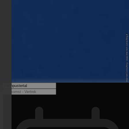
© Andreas O. / Internet Consulting - www.internet-consulting.it