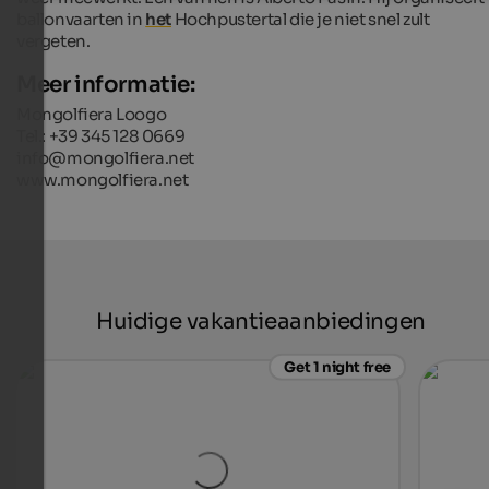
ballonvaarten in
het
Hochpustertal die je niet snel zult
vergeten.
Meer informatie:
Mongolfiera Loogo
Tel.: +39 345 128 0669
info@mongolfiera.net
www.mongolfiera.ne
t
Huidige vakantieaanbiedingen
Get 1 night free