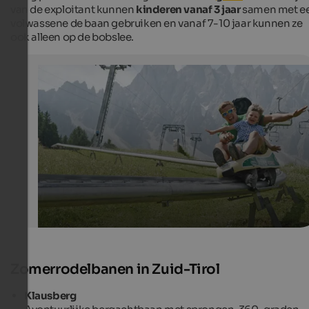
van de exploitant kunnen
kinderen vanaf 3 jaar
samen met e
volwassene de baan gebruiken en vanaf 7-10 jaar kunnen ze
ook alleen op de bobslee.
Funbob in Innichen
The first summer toboggan run in South Tyrol is located
hiking area 3 Zinnen Dolomites and offers 3 minutes of
tobogganing fun.
Tschurtschenthaler Christian - Dolomitenregion 3 Zinnen
Zomerrodelbanen in Zuid-Tirol
Klausberg