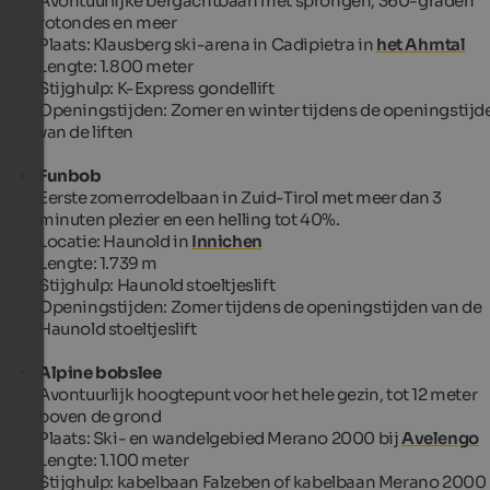
Avontuurlijke bergachtbaan met sprongen, 360-graden
rotondes en meer
Plaats: Klausberg ski-arena in Cadipietra in
het Ahrntal
Lengte: 1.800 meter
Stijghulp: K-Express gondellift
Openingstijden: Zomer en winter tijdens de openingstijd
van de liften
Funbob
Eerste zomerrodelbaan in Zuid-Tirol met meer dan 3
minuten plezier en een helling tot 40%.
Locatie: Haunold in
Innichen
Lengte: 1.739 m
Stijghulp: Haunold stoeltjeslift
Openingstijden: Zomer tijdens de openingstijden van de
Haunold stoeltjeslift
Alpine bobslee
Avontuurlijk hoogtepunt voor het hele gezin, tot 12 meter
boven de grond
Plaats: Ski- en wandelgebied Merano 2000 bij
Avelengo
Lengte: 1.100 meter
Stijghulp: kabelbaan Falzeben of kabelbaan Merano 2000