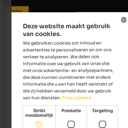
Zoeken
Deze website maakt gebruik
from 89 €
s
van cookies.
ENGLISH
Hotel Vilpianerhof
LANERHO
Active hotel | Terlan in Southern South Tyrol
Spa-Hote
We gebruiken cookies om inhoud en
DUTCH
advertenties te personaliseren en om ons
verkeer te analyseren. We delen ook
Andere sporten
Zomerrodelen
informatie over uw gebruik van onze site
met onze advertentie- en analysepartners,
Zomerrodelen in Zuid-Tirol
die deze kunnen combineren met andere
informatie die u aan hen heeft verstrekt of
Wie denkt dat sneeuw en ijs essentieel zijn om te
rodelen, krijgt met zomerrodelen ongelijk. Want in
die zij hebben verzameld door uw gebruik
warmere maanden van het jaar zorgen bobsleeën 
van hun diensten.
Privacybeleid
rails ook voor luchtig plezier voor het hele gezin!
Strikt
Prestatie
Targeting
noodzakelijk