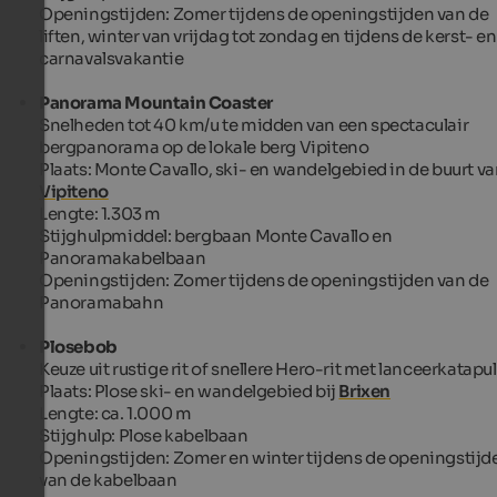
Openingstijden: Zomer tijdens de openingstijden van de
liften, winter van vrijdag tot zondag en tijdens de kerst- en
carnavalsvakantie
Panorama Mountain Coaster
Snelheden tot 40 km/u te midden van een spectaculair
bergpanorama op de lokale berg Vipiteno
Plaats: Monte Cavallo, ski- en wandelgebied in de buurt v
Vipiteno
Lengte: 1.303 m
Stijghulpmiddel: bergbaan Monte Cavallo en
Panoramakabelbaan
Openingstijden: Zomer tijdens de openingstijden van de
Panoramabahn
Plosebob
Keuze uit rustige rit of snellere Hero-rit met lanceerkatapul
Plaats: Plose ski- en wandelgebied bij
Brixen
Lengte: ca. 1.000 m
Stijghulp: Plose kabelbaan
Openingstijden: Zomer en winter tijdens de openingstijd
van de kabelbaan