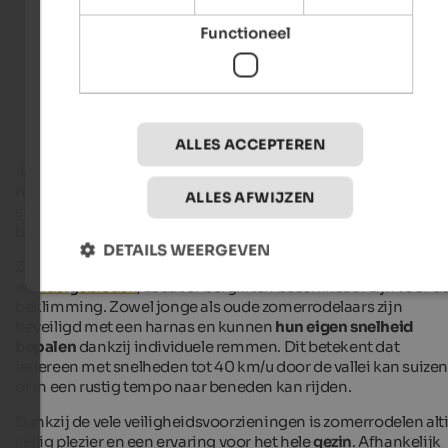
Hotels in Zuid-Tirol
Functioneel
Vakantiewoningen in Zuid-Tirol
ALLES ACCEPTEREN
Afhankelijk van het ontwerp lijkt de zomerrodelbaan op een
reuzenglijbaan
of een
achtbaan
. De slee glijdt niet over een
ALLES AFWIJZEN
sneeuwoppervlak, maar wordt over een rails door weiden en
bossen geleid, langs bomen, hutten en koeien.
DETAILS WEERGEVEN
Zomerrodelbanen zijn meestal te vinden in ski- en
wandelgebieden
, zodat er bergliften beschikbaar zijn voor d
beklimming. Zowel jonge als oude zomerrodelaars zijn
beveiligd met een harnas en kunnen
hun eigen
snelheid
bepalen
dankzij individuele remmen. Dit betekent dat
iedereen met snelheden tot 40 km/u door de vallei kan suize
of in een rustig tempo naar beneden kan rijden.
Dankzij de vele veiligheidsvoorzieningen is zomerrodelen alt
veilig plezier en een ervaring voor het hele
gezin
. Afhankelijk