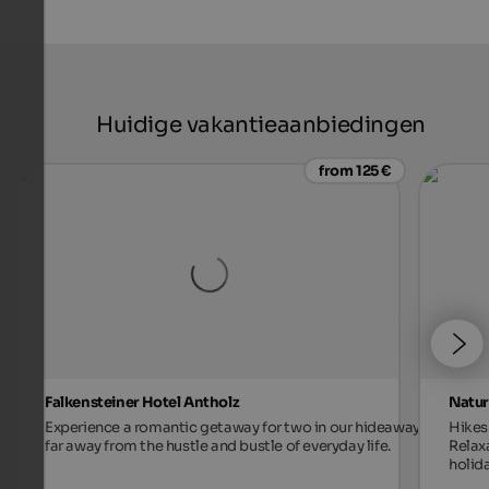
Huidige vakantieaanbiedingen
from 125 €
Falkensteiner Hotel Antholz
Natur
Experience a romantic getaway for two in our hideaway,
Hikes 
far away from the hustle and bustle of everyday life.
Relax
holida