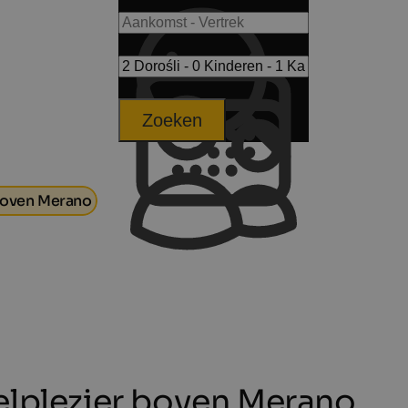
Zoeken
 boven Merano
elplezier boven Merano