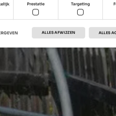
elijk
Prestatie
Targeting
F
ALLES AFWIJZEN
EERGEVEN
ALLES A