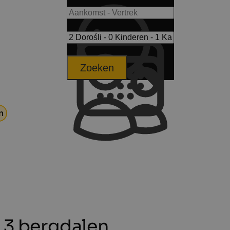
Zoeken
n
n 3 bergdalen