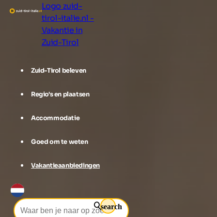
Logo zuid-
tirol-italie.nl -
Vakantie in
Zuid-Tirol
Zuid-Tirol beleven
Regio's en plaatsen
Accommodatie
Goed om te weten
Vakantieaanbiedingen
search