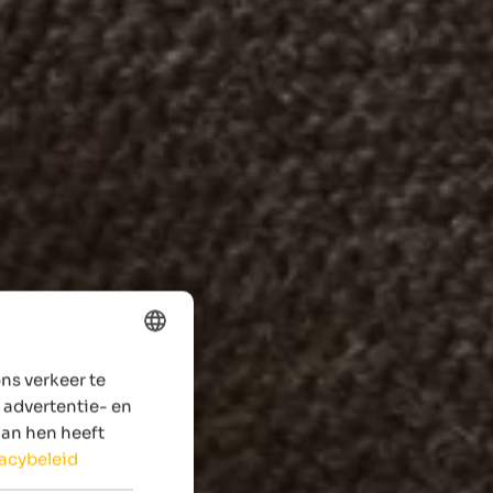
ns verkeer te
ENGLISH
 advertentie- en
DUTCH
aan hen heeft
vacybeleid