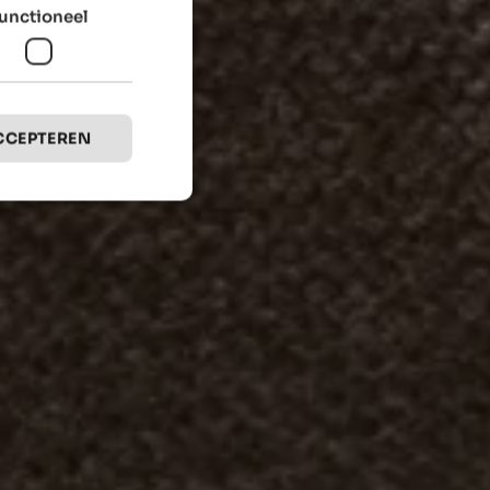
unctioneel
CCEPTEREN