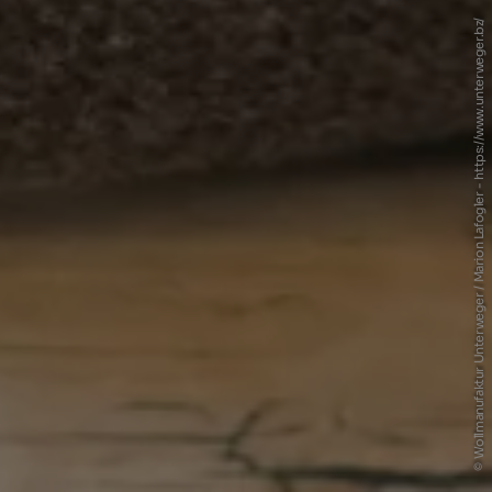
© Wollmanufaktur Unterweger / Marion Lafogler - https://www.unterweger.bz/