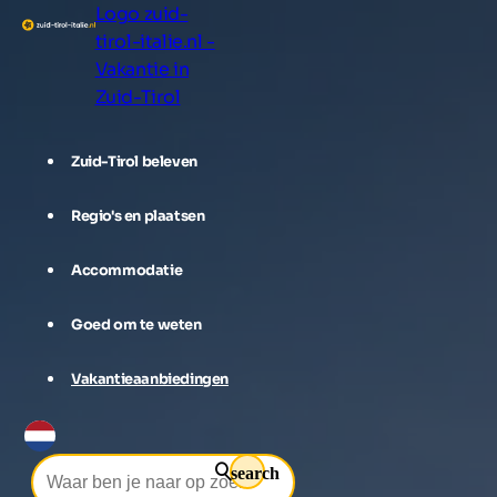
Logo zuid-
tirol-italie.nl -
Vakantie in
Zuid-Tirol
Zuid-Tirol beleven
Regio's en plaatsen
Accommodatie
Goed om te weten
Vakantieaanbiedingen
search