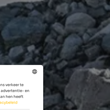
ns verkeer te
ENGLISH
 advertentie- en
DUTCH
aan hen heeft
vacybeleid