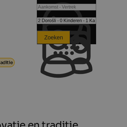
Zoeken
aditie
vatie en traditie