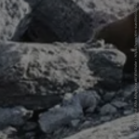
© IDM Südtirol-Alto Adige/Harald Wisthaler - https://www.idm-suedtirol.com/