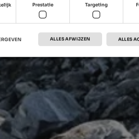
elijk
Prestatie
Targeting
F
ALLES AFWIJZEN
EERGEVEN
ALLES A