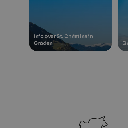
Info over St. Christina in
Gröden
G