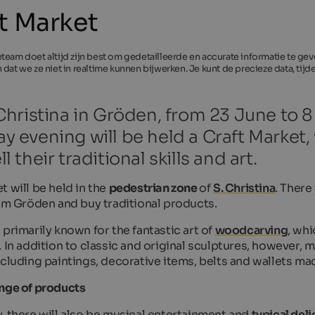
t Market
team doet altijd zijn best om gedetailleerde en accurate informatie te g
 dat we ze niet in realtime kunnen bijwerken. Je kunt de precieze data, tij
 Christina in Gröden, from 23 June to
y evening will be held a Craft Market
l their traditional skills and art.
t will be held in the
pedestrian zone
of
S. Christina
. There
rom Gröden and buy traditional products.
 primarily known for the fantastic art of
woodcarving
, whi
 In addition to classic and original sculptures, however, m
ncluding paintings, decorative items, belts and wallets m
nge of products
, there will also be musical entertainment and
typical del