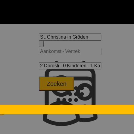
Zoeken
et