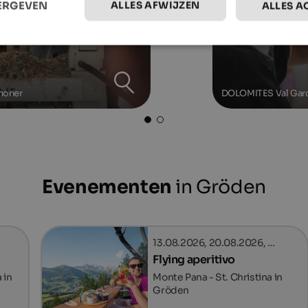
ALLES AFWIJZEN
EERGEVEN
ALLES A
noner
DOLOMITES Val Gard
Evenementen
in Gröden
13.08.2026, 20.08.2026, …
Flying aperitivo
 in
Monte Pana - St. Christina in
Gröden