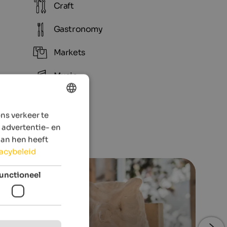
Craft
Gastronomy
Markets
Music
ns verkeer te
ENGLISH
 advertentie- en
DUTCH
aan hen heeft
vacybeleid
unctioneel