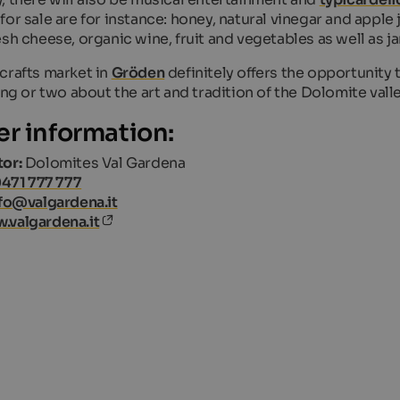
for sale are for instance: honey, natural vinegar and apple 
esh cheese, organic wine, fruit and vegetables as well as j
crafts market in
Gröden
definitely offers the opportunity
ing or two about the art and tradition of the Dolomite vall
er information:
or:
Dolomites Val Gardena
471 777 777
fo@valgardena.it
.valgardena.it