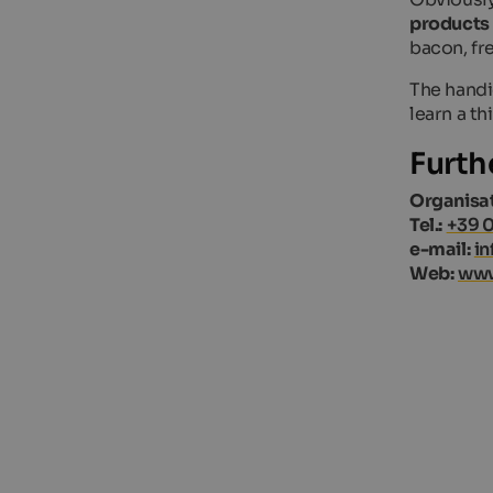
products
bacon, fr
The handi
learn a th
Furth
Organisat
Tel.:
+39 0
e-mail:
in
Web:
www