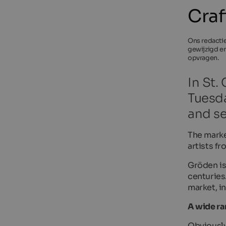
Craf
Ons redactie
gewijzigd en
opvragen.
In St.
Tuesda
and sel
The marke
artists f
Gröden is
centuries.
market, i
A wide ra
Obviously