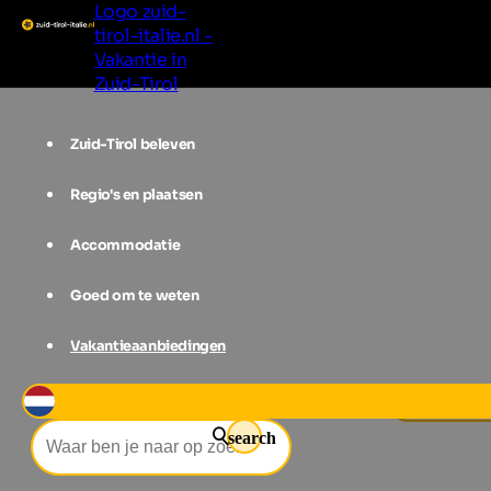
Logo zuid-
tirol-italie.nl -
Vakantie in
Zuid-Tirol
Zuid-Tirol beleven
Regio's en plaatsen
Accommodatie
Goed om te weten
Vakantieaanbiedingen
Evenementen Zuid-Tirol
Craft Mark
search