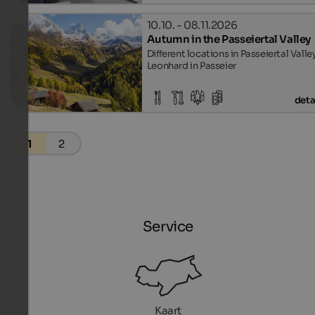
10.10. - 08.11.2026
Autumn in the Passeiertal Valley
Different locations in Passeiertal Valley
Leonhard in Passeier
deta
1
2
Service
Kaart