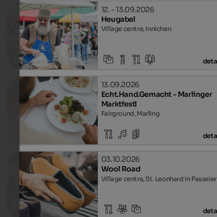
12. - 13.09.2026
Heugabel
Village centre, Innichen
deta
13.09.2026
Echt.Hand.Gemacht - Marlinger
Marktfestl
Fairground, Marling
deta
03.10.2026
Wool Road
Village centre, St. Leonhard in Passeier
deta