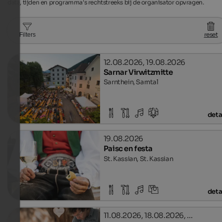
data, tijden en programma's rechtstreeks bij de organisator opvragen.
reset
Filters
12.08.2026, 19.08.2026
Sarnar Virwitzmitte
Sarnthein, Sarntal
deta
19.08.2026
Paisc en festa
St. Kassian, St. Kassian
deta
11.08.2026, 18.08.2026, …