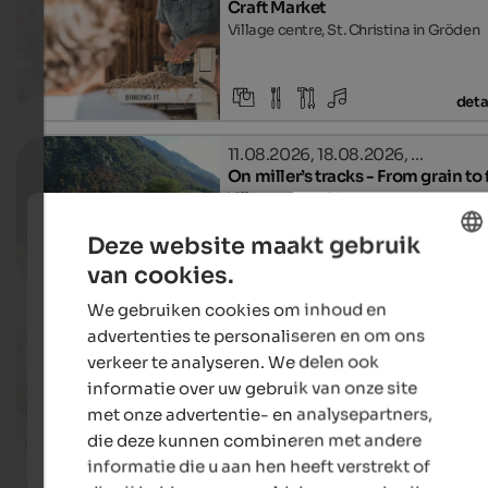
Craft Market
Village centre, St. Christina in Gröden
deta
11.08.2026, 18.08.2026, …
On miller’s tracks - From grain to 
Village centre, Naturns
Deze website maakt gebruik
van cookies.
deta
ENGLISH
We gebruiken cookies om inhoud en
DUTCH
09.08.2026, 29.08.2026, …
advertenties te personaliseren en om ons
Event Market SelberGMOCHT
verkeer te analyseren. We delen ook
St. Michael, Eppan an der Weinstraße
informatie over uw gebruik van onze site
met onze advertentie- en analysepartners,
die deze kunnen combineren met andere
deta
informatie die u aan hen heeft verstrekt of