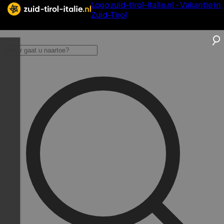
Logo zuid-tirol-italie.nl - Vakantie in
Zuid-Tirol