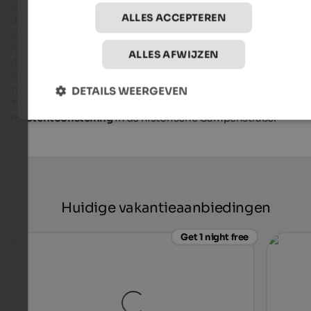
De Gampen Bunker op de
Gampenpas
is ook een bestemmi
ALLES ACCEPTEREN
die de moeite waard is. De fascistische dictator Benito
Mussolini vertrouwde zijn bondgenoot, de
nationaalsocialistische dictator Adolf Hitler, niet en liet
ALLES AFWIJZEN
duizenden vestingwerken bouwen langs de Italiaanse grens.
Het bunkercomplex op de Deutschnonsberg werd ook tusse
1940 en 1941 gebouwd als onderdeel van deze
Alpenmuur
.
DETAILS WEERGEVEN
Tegenwoordig vind je er een
mineralenexpositie
en een
fototentoonstelling
in de historische Gampenstraße.
Huidige vakantieaanbiedingen
Get 1 night free