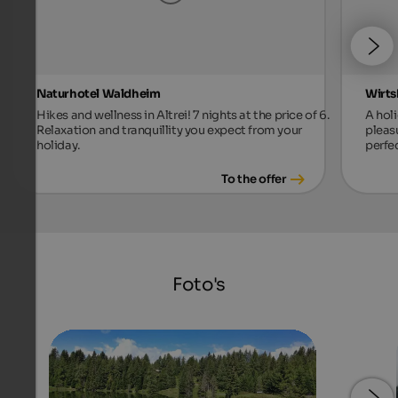
Naturhotel Waldheim
Wirts
Hikes and wellness in Altrei! 7 nights at the price of 6.
A holi
Relaxation and tranquillity you expect from your
pleas
holiday.
perfec
To the offer
Foto's