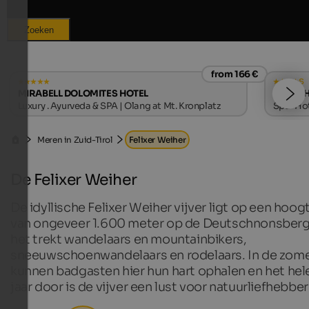
Zoeken
from 166 €
s
MIRABELL DOLOMITES HOTEL
LANERHO
Luxury . Ayurveda & SPA | Olang at Mt. Kronplatz
Spa-Hote
Meren in Zuid-Tirol
Felixer Weiher
De Felixer Weiher
De idyllische Felixer Weiher vijver ligt op een hoog
van ongeveer 1.600 meter op de Deutschnonsberg
het trekt wandelaars en mountainbikers,
sneeuwschoenwandelaars en rodelaars. In de zom
kunnen badgasten hier hun hart ophalen en het hel
jaar door is de vijver een lust voor natuurliefhebber