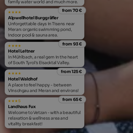
family water world and much more.
from 70 €
Alpwellhotel Burggräfler
Unforgettable days in Tisens near
Meran: organic swimming pond,
indoor pool & sauna area.
from 93 €
Hotel Leitner
In Mühlbach, a real gem in the heart
of South Tyrol's Eisacktal Valley.
from 125 €
Hotel Waldhof
A place to feel happy - between
Vinschgau and Meran and environs!
from 65 €
s
Landhaus Fux
Welcome to Vetzan - with a beautiful
relaxation & wellness area and
vitality breakfast!