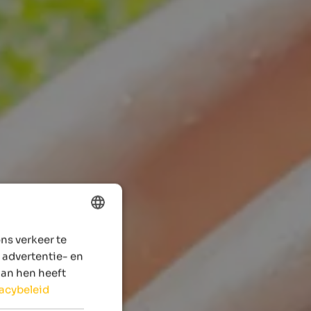
ns verkeer te
ENGLISH
 advertentie- en
DUTCH
aan hen heeft
vacybeleid