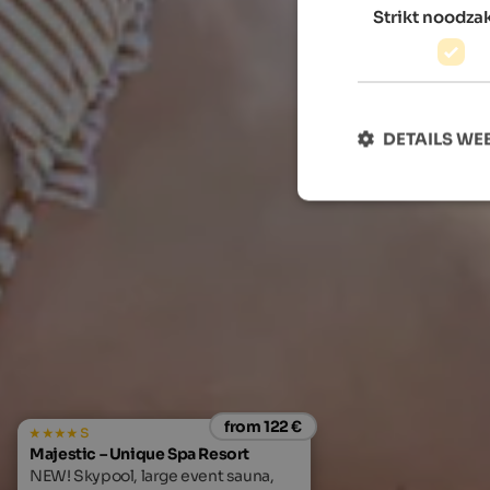
Strikt noodzak
DETAILS W
from 122 €
s
Majestic – Unique Spa Resort
NEW! Skypool, large event sauna,