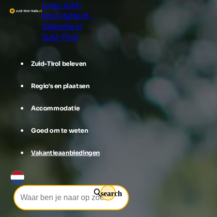
Logo zuid-
tirol-italie.nl -
Vakantie in
Zuid-Tirol
Zuid-Tirol beleven
Regio's en plaatsen
Accommodatie
Goed om te weten
Vakantieaanbiedingen
search