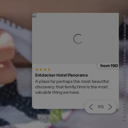
© Bruneck Kronplatz Tourismus / Harald Wisthaler - www.kronplatz.com
from 190 €
from 205
s
LANERHOF Relax & Active Retreat
beautiful
Relaxing spa retreats, exquisite cuisine, an
 the most
guided adventures in nature.
2/15