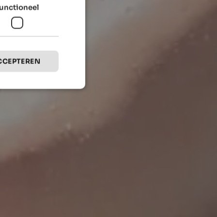
unctioneel
CCEPTEREN