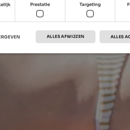
elijk
Prestatie
Targeting
F
ALLES AFWIJZEN
EERGEVEN
ALLES A