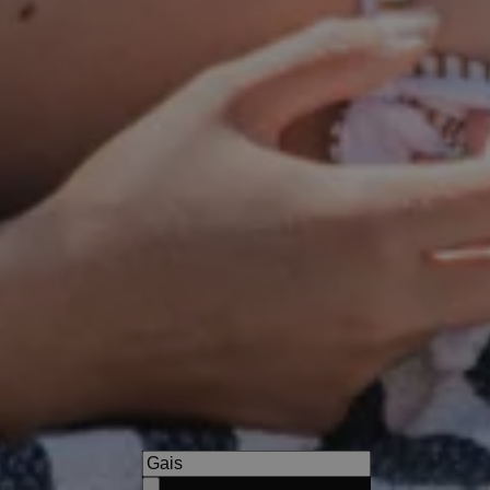
Entdecker Hotel Panorama
A place for perhaps the most 
discovery: that family time is
valuable thing we have.