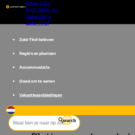
Logo zuid-
tirol-italie.nl -
Vakantie in
Zuid-Tirol
Zuid-Tirol beleven
Regio's en plaatsen
Accommodatie
Goed om te weten
Vakantieaanbiedingen
Nuttige informatie
Stadskaarten
search