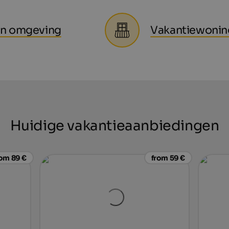
 en omgeving
Vakantiewonin
Huidige vakantieaanbiedingen
rom 89 €
from 59 €