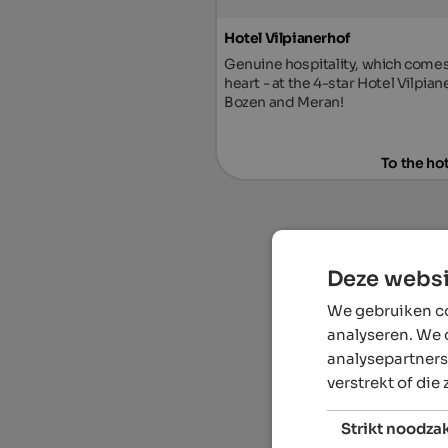
Hotel Vilpianerhof
Genuine hospitality, which comes
heart - at the 4-star Hotel Vilpia
Bozen and Meran!
To the ho
Deze websi
We gebruiken co
analyseren. We 
analysepartners
verstrekt of die
Strikt noodzak