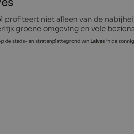
ves
l profiteert niet alleen van de nabijh
erlijk groene omgeving en vele bezie
 op de stads- en stratenplattegrond van
Laives
in de zonni