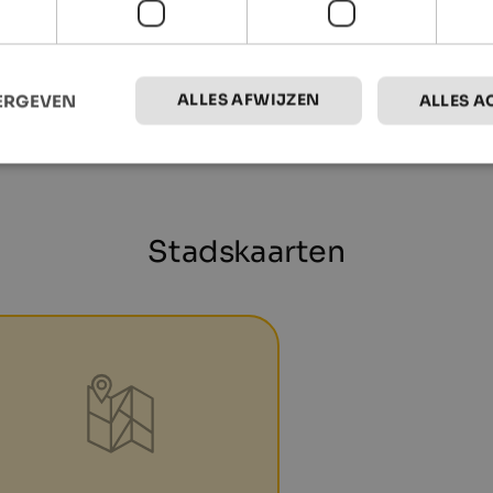
To the offer
ALLES AFWIJZEN
EERGEVEN
ALLES A
Stadskaarten