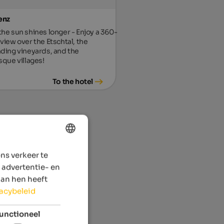
enz
he sun shines longer - Enjoy a 360-
view over the Etschtal, the
ding vineyards, and the
sque villages!
To the hotel
ns verkeer te
ENGLISH
 advertentie- en
DUTCH
aan hen heeft
vacybeleid
unctioneel