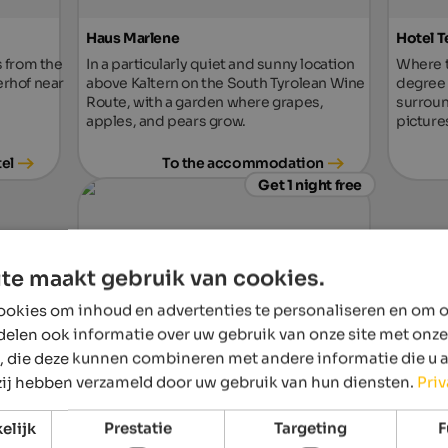
Haus Marlene
Hotel T
 from the
In a particularly quiet and sunny location
Where t
nerhof near
above Kaltern on the South Tyrolean Wine
degree 
Route, with a garden where grapes,
surroun
apples, and pears grow.
picture
tel
To the accommodation
Get 1 night free
te maakt gebruik van cookies.
okies om inhoud en advertenties te personaliseren en om o
delen ook informatie over uw gebruik van onze site met onze
, die deze kunnen combineren met andere informatie die u 
Naturhotel Waldheim
 zij hebben verzameld door uw gebruik van hun diensten.
Pri
Hikes and wellness in Altrei! 7 nights at the
price of 6. Relaxation and tranquillity you
expect from your holiday.
elijk
Prestatie
Targeting
F