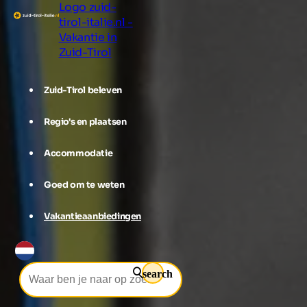
Logo zuid-
tirol-italie.nl -
Vakantie in
Zuid-Tirol
Zuid-Tirol beleven
Regio's en plaatsen
Accommodatie
Goed om te weten
Vakantieaanbiedingen
search