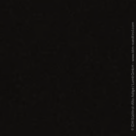
© IDM Südtirol-Alto Adige / Lumii GmbH - www.idm-suedtirol.com