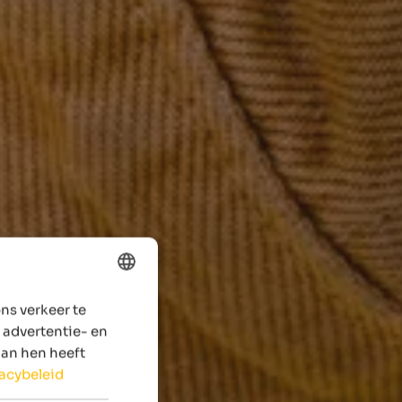
ns verkeer te
ENGLISH
 advertentie- en
DUTCH
aan hen heeft
vacybeleid