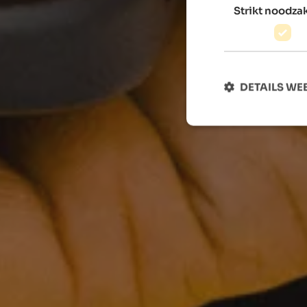
Strikt noodzak
DETAILS W