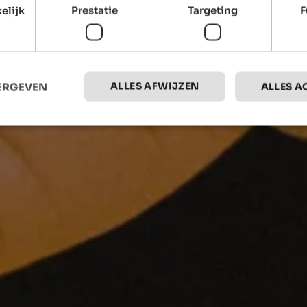
elijk
Prestatie
Targeting
F
ALLES AFWIJZEN
EERGEVEN
ALLES A