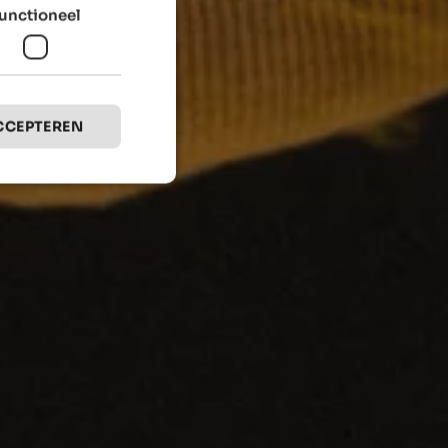
unctioneel
CCEPTEREN