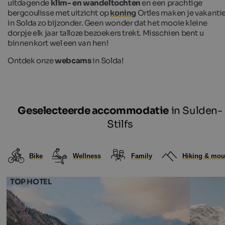
uitdagende
klim- en wandeltochten
en een prachtige
bergcoulisse met uitzicht op
koning
Ortles maken je vakanti
in Solda zo bijzonder. Geen wonder dat het mooie kleine
dorpje elk jaar talloze bezoekers trekt. Misschien bent u
binnenkort wel een van hen!
Ontdek onze
webcams
in Solda!
Geselecteerde accommodatie
in Sulden-
Stilfs
Bike
Wellness
Family
Hiking & mou
TOP HOTEL