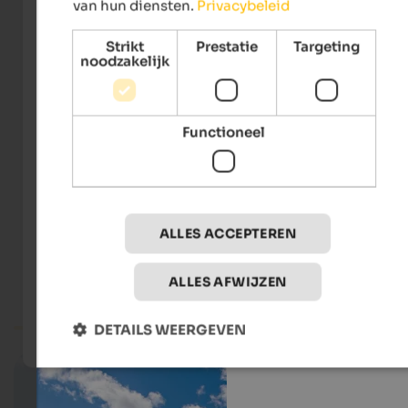
van hun diensten.
Privacybeleid
Live webcams
Strikt
Prestatie
Targeting
noodzakelijk
Functioneel
Webcam Sulden
Seilbahnen Sulden
ALLES ACCEPTEREN
ALLES AFWIJZEN
Val Venosta
Webcam South Tyrol
DETAILS WEERGEVEN