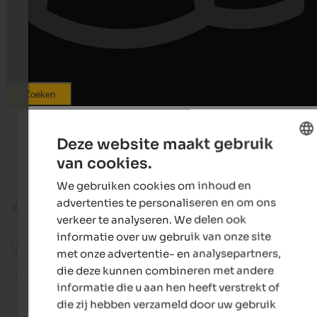
Zoeken
from 65 €
Deze website maakt gebruik
s
van cookies.
Landhaus Fux
Hotel T
ENGLISH
Residence | Schlanders in the Vinschgau
Holidays
We gebruiken cookies om inhoud en
Vinschg
DUTCH
advertenties te personaliseren en om ons
Val Venosta
Solda
verkeer te analyseren. We delen ook
informatie over uw gebruik van onze site
Webcam in Solda
met onze advertentie- en analysepartners,
die deze kunnen combineren met andere
Bekijk onze geselecteerde webcams in Solda!
informatie die u aan hen heeft verstrekt of
die zij hebben verzameld door uw gebruik