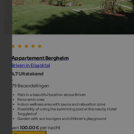
Appartement Bergheim
Brixen in Eisacktal
4,7
Uitstekend
-
79 Beoordelingen
Flats in a beautiful location above Brixen
Panoramic view
Indoor wellness area with sauna and relaxation zone
Possibility of using the swimming pool at the nearby Hotel
Torgglerhof
Garden with sun loungers and children's playground
van
100.00 €
per nacht