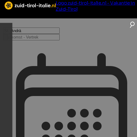
Logo zuid-tirol-italie.nl - Vakantie in
Zuid-Tirol