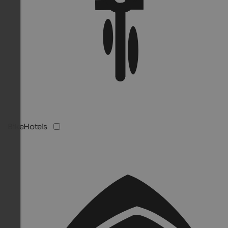
BikeHotels