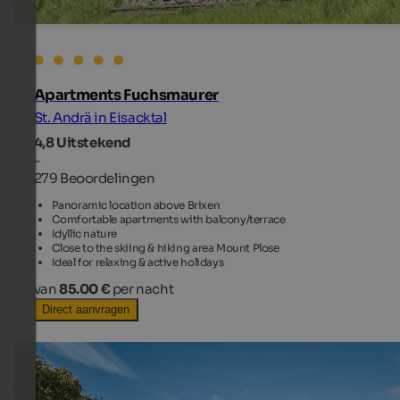
Apartments Fuchsmaurer
St. Andrä in Eisacktal
4,8
Uitstekend
-
279 Beoordelingen
Panoramic location above Brixen
Comfortable apartments with balcony/terrace
Idyllic nature
Close to the skiing & hiking area Mount Plose
Ideal for relaxing & active holidays
van
85.00 €
per nacht
Direct aanvragen