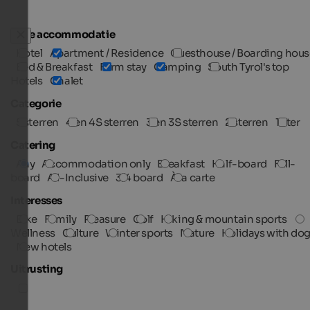
Type accommodatie
Hotel
Apartment / Residence
Guesthouse / Boarding hous
Bed & Breakfast
Farm stay
Camping
South Tyrol's top
Hotels
Chalet
Categorie
5 sterren
4 en 4S sterren
3 en 3S sterren
2 sterren
1 ster
Catering
Any
Accommodation only
Breakfast
Half-board
Full-
board
All-Inclusive
3/4 board
À la carte
Interesses
Bike
Family
Pleasure
Golf
Hiking & mountain sports
Wellness
Culture
Winter sports
Nature
Holidays with do
New hotels
Uitrusting