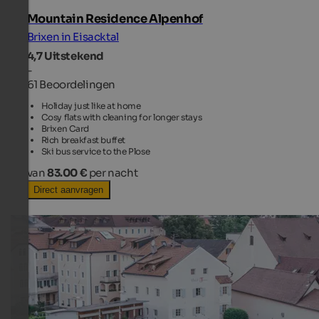
Mountain Residence Alpenhof
Brixen in Eisacktal
4,7
Uitstekend
-
61 Beoordelingen
Holiday just like at home
Cosy flats with cleaning for longer stays
Brixen Card
Rich breakfast buffet
Ski bus service to the Plose
van
83.00 €
per nacht
Direct aanvragen