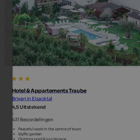
Hotel & Appartements Traube
Brixen in Eisacktal
4,5
Uitstekend
-
431 Beoordelingen
Peaceful oasis in the centre of town
Idyllic garden
Outdoor pool & sun terrace