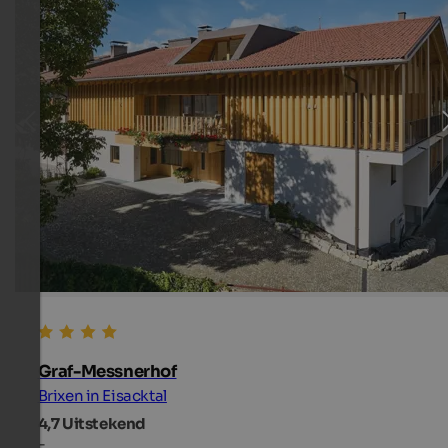
Graf-Messnerhof
Brixen in Eisacktal
4,7
Uitstekend
-