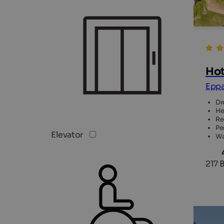
Hot
Eppa
Dr
He
Re
Pe
Elevator
Wa
217 