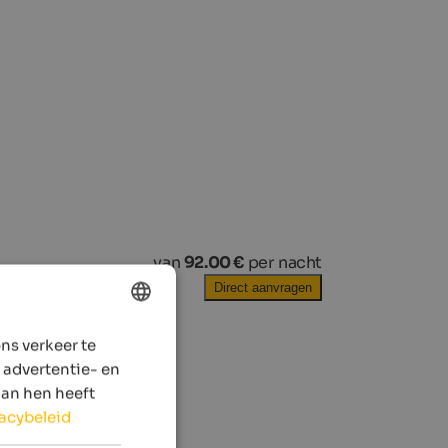
van
92.00 €
per nacht
Direct aanvragen
ns verkeer te
ENGLISH
 advertentie- en
DUTCH
aan hen heeft
vacybeleid