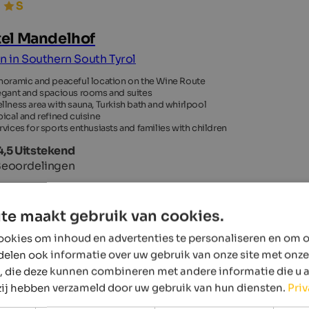
el Mandelhof
an in Southern South Tyrol
noramic and peaceful location on the Wine Route
egant and spacious rooms and suites
llness area with sauna, Turkish bath and whirlpool
pical and refined cuisine
rvices for sports enthusiasts and families with children
4,5 Uitstekend
Beoordelingen
te maakt gebruik van cookies.
okies om inhoud en advertenties te personaliseren en om o
delen ook informatie over uw gebruik van onze site met onze
, die deze kunnen combineren met andere informatie die u 
 zij hebben verzameld door uw gebruik van hun diensten.
Pri