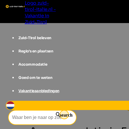
Logo zuid-
tirol-italie.nl -
Vakantie in
Zuid-Tirol
Zuid-Tirol beleven
Regio's en plaatsen
Accommodatie
Goed om te weten
Vakantieaanbiedingen
Accommodatie
Zuid-Tirol Zuid
search