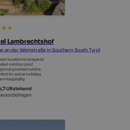
el Lambrechtshof
n an der Weinstraße in Southern South Tyrol
eam location in vineyards
ated outdoor pool
gional gourmet cuisine
rfect for active holidays
rm hospitality
4,7 Uitstekend
Beoordelingen