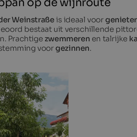
pan op de wijnroute
der Weinstraße
is ideaal voor
genieter
tieoord bestaat uit verschillende pit
. Prachtige
zwemmeren
en talrijke
ka
bestemming voor
gezinnen
.