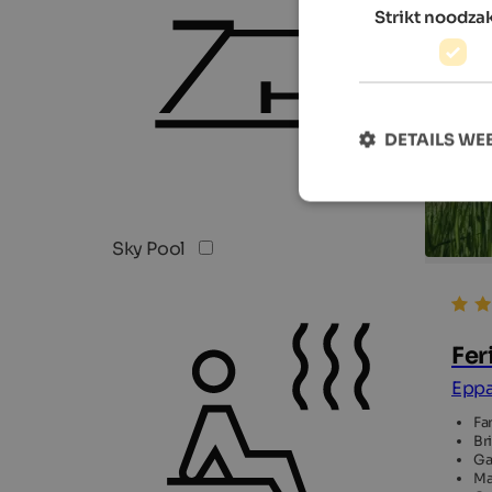
Strikt noodzak
DETAILS W
Sky Pool
Fer
Eppa
Fa
Br
Ga
Ma