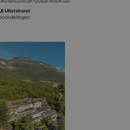
 the famous South Tyrolean Wine Route
,8 Uitstekend
eoordelingen