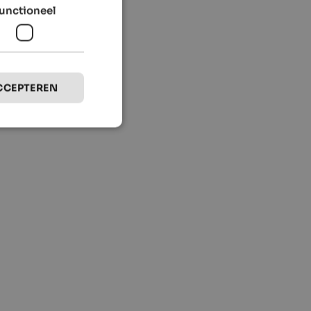
unctioneel
CCEPTEREN