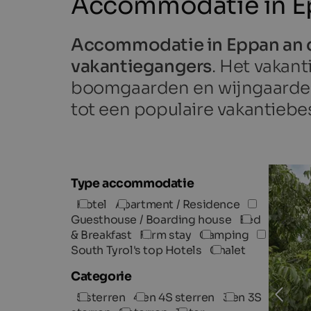
Accommodatie in Ep
Accommodatie in Eppan an 
vakantiegangers
. Het vakan
boomgaarden en wijngaarden
tot een populaire vakantie
Type accommodatie
Hotel
Apartment / Residence
Guesthouse / Boarding house
Bed
& Breakfast
Farm stay
Camping
South Tyrol's top Hotels
Chalet
Categorie
5 sterren
4 en 4S sterren
3 en 3S