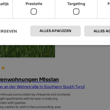
elijk
Prestatie
Targeting
F
ALLES AFWIJZEN
EERGEVEN
ALLES A
ienwohnungen Missian
n an der Weinstraße in Southern South Tyrol
rmhouse surrounded by vineyards and orchards
ight apartments with terrace or balcony
rden with gazebo
ny castles to visit in the surrounding area