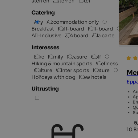
sterren
2 sterren
1 ster
Catering
Any
Accommodation only
Breakfast
Half-board
Full-board
All-Inclusive
3/4 board
À la carte
Interesses
Bike
Family
Pleasure
Golf
Hiking & mountain sports
Wellness
Culture
Winter sports
Nature
Mer
Holidays with dog
New hotels
Eppa
Uitrusting
Ad
Ap
Br
Qu
So
5
10 B