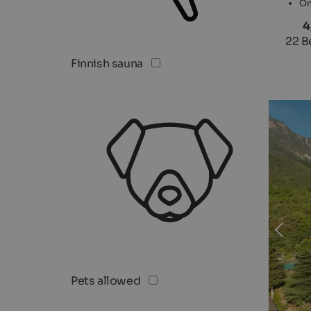
On
4
22 B
Finnish sauna
Pets allowed