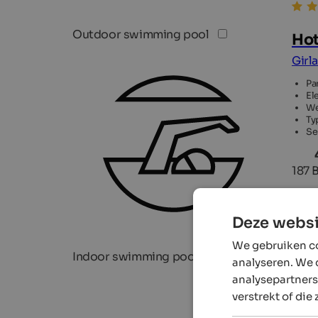
Outdoor swimming pool
Hot
Girl
Pa
El
We
Ty
Se
187 
Deze websi
We gebruiken co
Indoor swimming pool
analyseren. We 
analysepartners
verstrekt of die