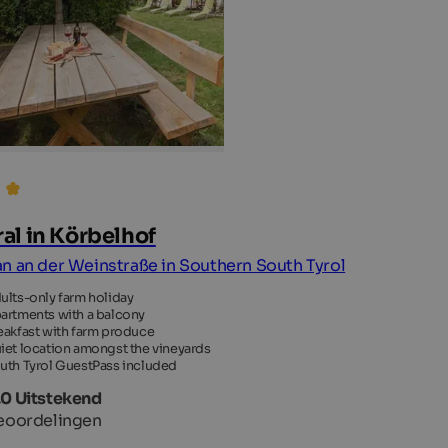
al in Körbelhof
n an der Weinstraße in Southern South Tyrol
ults-only farm holiday
artments with a balcony
eakfast with farm produce
iet location amongst the vineyards
uth Tyrol GuestPass included
,0 Uitstekend
eoordelingen